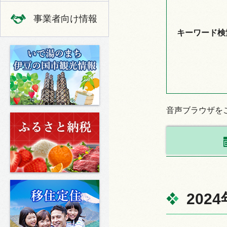
事業者向け情報
キーワード検
いで湯のまち 伊豆の国市の観光
音声ブラウザを
ふるさと納税
移住定住
202