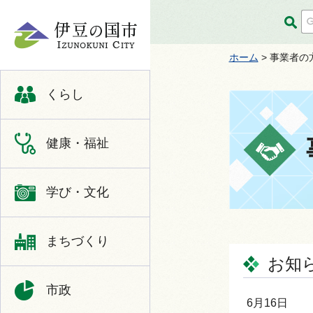
伊豆の国市
ホーム
> 事業者の
くらし
健康・福祉
学び・文化
まちづくり
お知
市政
6月16日