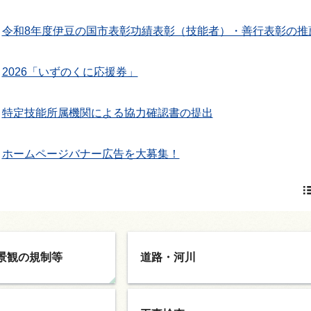
令和8年度伊豆の国市表彰功績表彰（技能者）・善行表彰の推
情報
2026「いずのくに応援券」
特定技能所属機関による協力確認書の提出
ホームページバナー広告を大募集！
景観の規制等
道路・河川