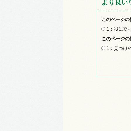
より良い
このページの
1：役に立
このページの
1：見つけ