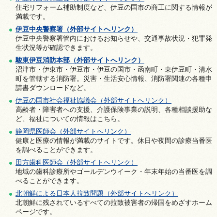
住宅リフォーム補助制度など、伊豆の国市の商工に関する情報が
満載です。
伊豆中央警察署（外部サイトへリンク）
伊豆中央警察署管内におけるお知らせや、交通事故状況・犯罪発
生状況等が確認できます。
駿東伊豆消防本部（外部サイトへリンク）
沼津市・伊東市・伊豆市・伊豆の国市・函南町・東伊豆町・清水
町を管轄する消防署。災害・生活安心情報、消防署関連の各種申
請書ダウンロードなど。
伊豆の国市社会福祉協議会（外部サイトへリンク）
高齢者・障害者への支援、介護保険事業の説明、各種相談援助な
ど、福祉についての情報はこちら。
静岡県医師会（外部サイトへリンク）
健康と医療の情報が満載のサイトです。休日や夜間の診療当番医
を調べることができます。
田方歯科医師会（外部サイトへリンク）
地域の歯科診療所やゴールデンウイーク・年末年始の当番医を調
べることができます。
北朝鮮による日本人拉致問題（外部サイトへリンク）
北朝鮮に残されているすべての拉致被害者の帰国をめざすホーム
ページです。