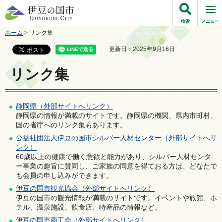
伊豆の国市
検索
メニュー
ホーム
> リンク集
更新日：2025年9月16日
リンク集
静岡県（外部サイトへリンク）
静岡県の情報が満載のサイトです。静岡県の機関、県内市町村、
国の省庁へのリンク集もあります。
公益社団法人伊豆の国市シルバー人材センター（外部サイトへリ
ンク）
60歳以上の健康で働く意欲と能力があり、シルバー人材センタ
ー事業の趣旨に賛同し、ご家族の同意を得ておる方は、どなたで
も会員の申し込みができます。
伊豆の国市観光協会（外部サイトへリンク）
伊豆の国市の観光情報が満載のサイトです。イベントや旅館、ホ
テル、温泉施設、飲食店、特産品の情報など。
伊豆の国市商工会（外部サイトへリンク）