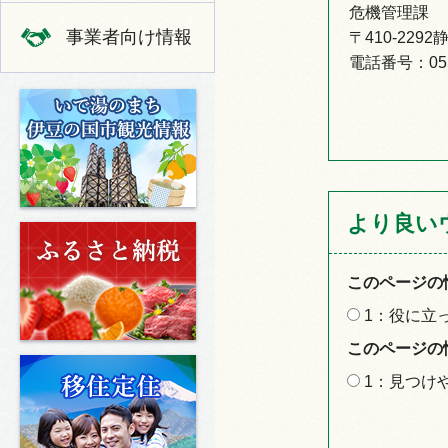
危機管理課
事業者向け情報
〒410-22
電話番号：055-
いで湯のまち 伊豆の国市の観光
より良い
ふるさと納税
このページの
1：役に立
このページの
移住定住
1：見つけ