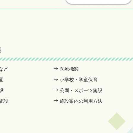
内
など
医療機関
園
小学校・学童保育
設
公園・スポーツ施設
施設
施設案内の利用方法