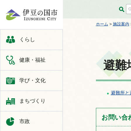
伊豆の国市
ホーム
>
施設案内
くらし
健康・福祉
避難
学び・文化
避難所と
まちづくり
お問い合
市政