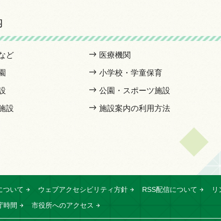
内
など
医療機関
園
小学校・学童保育
設
公園・スポーツ施設
施設
施設案内の利用方法
について
ウェブアクセシビリティ方針
RSS配信について
リ
庁時間
市役所へのアクセス