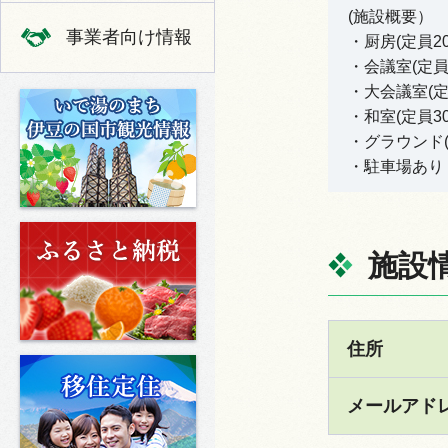
(施設概要）
事業者向け情報
・厨房(定員2
・会議室(定員
・大会議室(定
いで湯のまち 伊豆の国市の観光
・和室(定員3
・グラウンド(
・駐車場あり
ふるさと納税
施設
住所
移住定住
メールアド