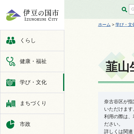
伊豆の国市
ホーム
>
学び・文
くらし
健康・福祉
韮山
学び・文化
奈古谷区が指
まちづくり
いただけます
利用の際は、
市政
ださい。
詳しくは関連