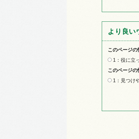
より良い
このページの
1：役に立
このページの
1：見つけ