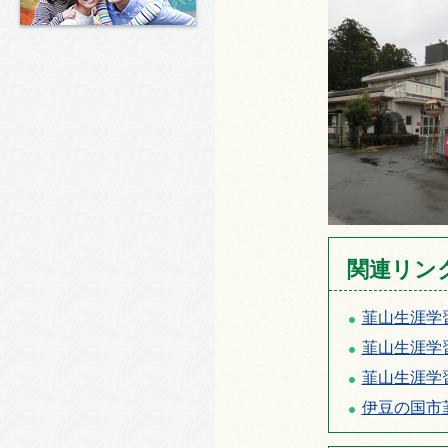
関連リン
韮山生涯学
韮山生涯学
韮山生涯学習
伊豆の国市