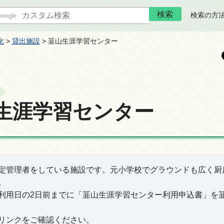
検索の方
化
>
貸出施設
> 韮山生涯学習センター
生涯学習センター
定管理者をしている施設です。元小学校でグラウンドも広く厨
。
利用日の2日前までに「韮山生涯学習センター利用申込書」を
リンクをご確認ください。