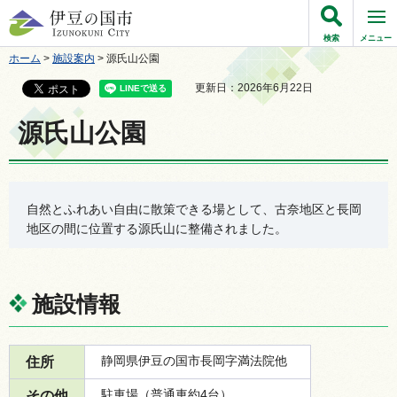
伊豆の国市
検索
メニュー
ホーム
>
施設案内
> 源氏山公園
更新日：2026年6月22日
源氏山公園
自然とふれあい自由に散策できる場として、古奈地区と長岡
地区の間に位置する源氏山に整備されました。
施設情報
静岡県伊豆の国市長岡字満法院他
住所
駐車場（普通車約4台）
その他