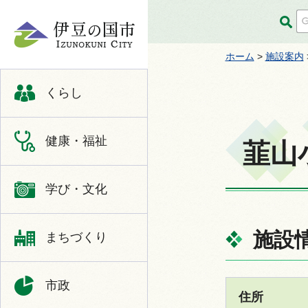
伊豆の国市
ホーム
>
施設案内
くらし
健康・福祉
韮山
学び・文化
施設
まちづくり
市政
住所