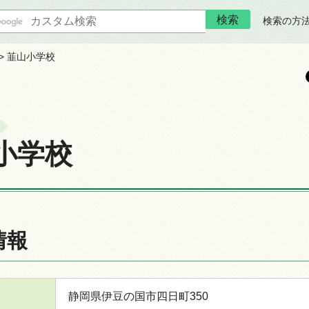
検索の方
> 韮山小学校
小学校
情報
静岡県伊豆の国市四日町350