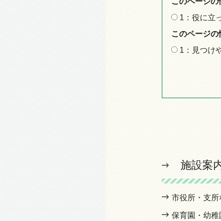
このページの
1：役に立
このページの
1：見つけ
施設案
市役所・支所
保育園・幼稚