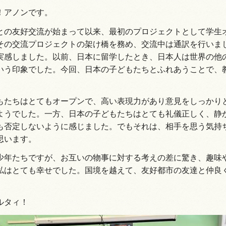
！アノンです。
との友好交流が始まって以来、最初のプロジェクトとして学生
その交流プロジェクトの架け橋を務め、交流中は通訳を行いま
情報
実感しました。以前、日本に留学したとき、日本人は世界の他
いう印象でした。今回、日本の子どもたちとふれあうことで、
もたちはとてもオープンで、高い表現力があり意見をしっかり
ようでした。一方、日本の子どもたちはとても礼儀正しく、静
も否定しないように感じました。でもそれは、相手を思う気持
思います。
少年たちですが、お互いの物事に対する考えの差に驚き、趣味
私はとても幸せでした。国境を越えて、友好都市の友達と仲良
。
ルタィ！