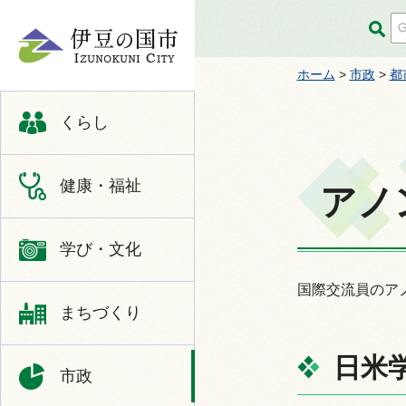
伊豆の国市
ホーム
>
市政
>
都
くらし
健康・福祉
アノ
学び・文化
国際交流員のアノ
まちづくり
日米
市政