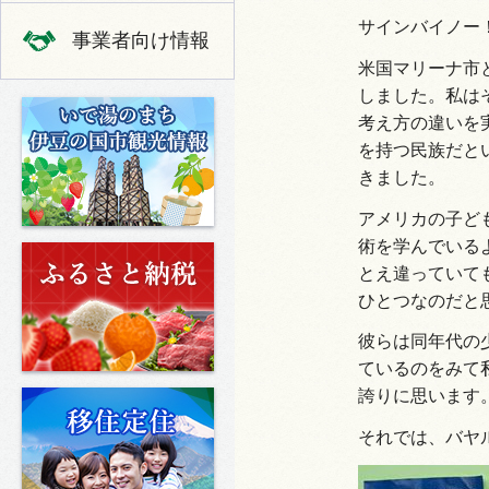
サインバイノー
事業者向け情報
米国マリーナ市
しました。私は
いで湯のまち 伊豆の国市の観光
考え方の違いを
を持つ民族だと
きました。
アメリカの子ど
術を学んでいる
ふるさと納税
とえ違っていて
ひとつなのだと
彼らは同年代の
ているのをみて
誇りに思います
移住定住
それでは、バヤ