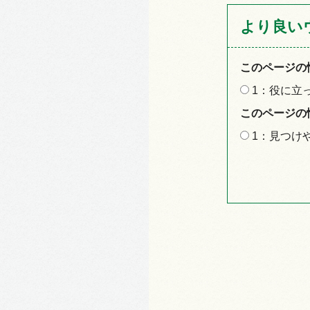
より良い
このページの
1：役に立
このページの
1：見つけ