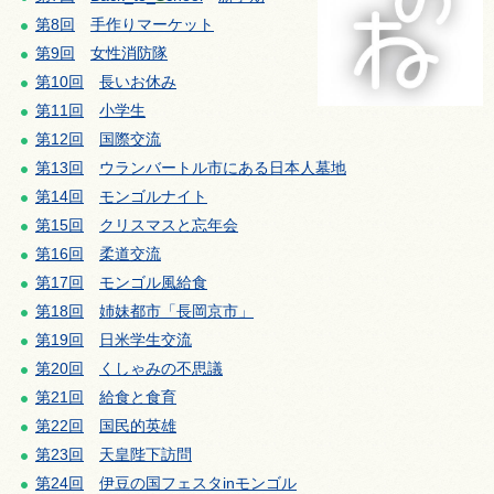
第8回
手
作りマーケット
第9回
女
性消防隊
第10回
長
いお休み
第11回
小学生
第12回
国際交流
第13回
ウランバートル市にある
日本人墓地
第14回
モンゴルナイト
第15回
クリスマスと忘年会
第16回
柔道交流
第17回
モ
ンゴル風給食
第18回
姉
妹都市「長岡京市」
第19回
日
米学生交流
第20回
く
しゃみの不思議
第21回
給
食と食育
第22回
国
民的英雄
第23回
天
皇陛下訪問
第24回
伊
豆の国フェスタinモンゴル