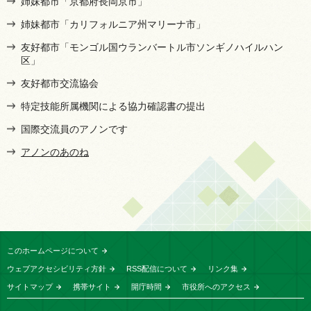
姉妹都市「京都府長岡京市」
姉妹都市「カリフォルニア州マリーナ市」
友好都市「モンゴル国ウランバートル市ソンギノハイルハン
区」
友好都市交流協会
特定技能所属機関による協力確認書の提出
国際交流員のアノンです
アノンのあのね
このホームページについて
ウェブアクセシビリティ方針
RSS配信について
リンク集
サイトマップ
携帯サイト
開庁時間
市役所へのアクセス