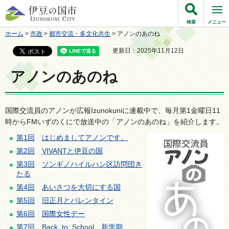
伊豆の国市
検索
メニュー
ホーム
>
市政
>
都市交流・多文化共生
> アノンのあのね
更新日：2025年11月12日
アノンのあのね
国際交流員のアノンが広報Izunokuniに連載中で、毎月第1金曜日11
時からFMいずのくにで放送中の「アノンのあのね」を紹介します。
第1回
は
じめましてアノンです。
第2回
V
IVANTと伊豆の国
第3回
ソ
ンギノハイルハン区訪問団き
たる
第4回
あ
いさつを大切にする国
第5回
旧
正月とバレンタイン
第6回
国
際女性デー
第7回
B
ack_to_
S
chool
新
学期