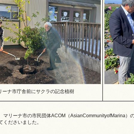
リーナ市庁舎前にサクラの記念植樹
マリーナ市の市民団体ACOM（AsianCommunityofMar
てくださいました。