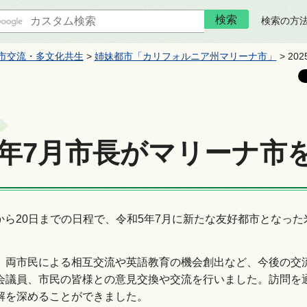
検索の方
市交流・多文化共生
>
姉妹都市「カリフォルニア州マリーナ市」
> 2
25年7月市長がマリーナ市
5日から20日までの日程で、令和5年7月に新たな友好都市とな
、両市民による相互交流や英語教育の機会創出など、今後の交
会議員、市民の皆様との意見交換や交流を行いました。訪問を
解を深めることができました。