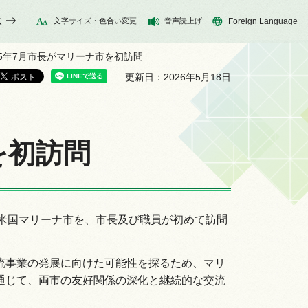
法
文字サイズ・色合い変更
音声読上げ
Foreign Language
025年7月市長がマリーナ市を初訪問
更新日：2026年5月18日
を初訪問
った米国マリーナ市を、市長及び職員が初めて訪問
流事業の発展に向けた可能性を探るため、マリ
通じて、両市の友好関係の深化と継続的な交流