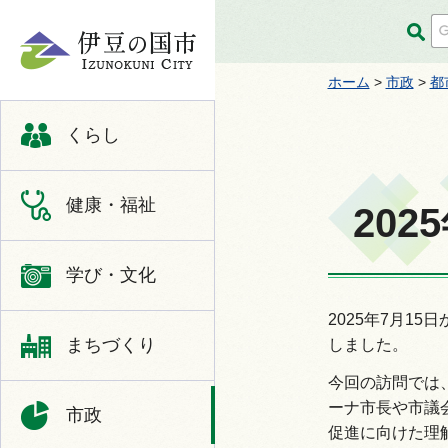
伊豆の国市
ホーム
>
市政
>
都
くらし
健康・福祉
20
学び・文化
2025年7月1
まちづくり
しました。
今回の訪問では
ーナ市長や市議
市政
促進に向けた理