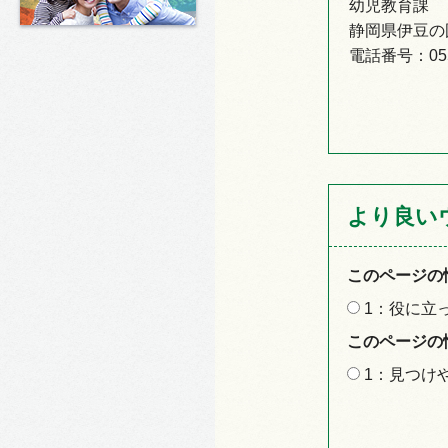
幼児教育課
静岡県伊豆の国
電話番号：055-
より良い
このページの
1：役に立
このページの
1：見つけ