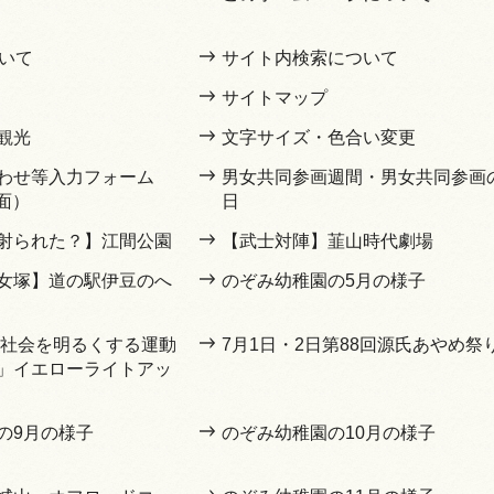
ついて
サイト内検索について
サイトマップ
観光
文字サイズ・色合い変更
わせ等入力フォーム
男女共同参画週間・男女共同参画
面）
日
射られた？】江間公園
【武士対陣】韮山時代劇場
女塚】道の駅伊豆のへ
のぞみ幼稚園の5月の様子
3回社会を明るくする運動
7月1日・2日第88回源氏あやめ祭
」イエローライトアッ
の9月の様子
のぞみ幼稚園の10月の様子