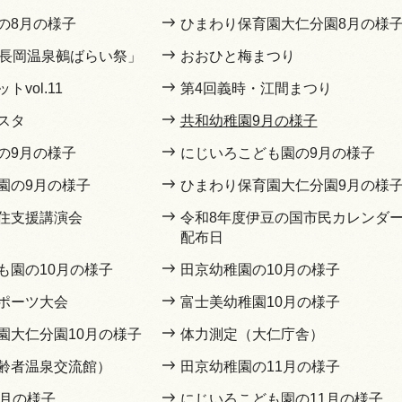
の8月の様子
ひまわり保育園大仁分園8月の様
豆長岡温泉鵺ばらい祭」
おおひと梅まつり
vol.11
第4回義時・江間まつり
スタ
共和幼稚園9月の様子
の9月の様子
にじいろこども園の9月の様子
園の9月の様子
ひまわり保育園大仁分園9月の様
住支援講演会
令和8年度伊豆の国市民カレンダ
配布日
も園の10月の様子
田京幼稚園の10月の様子
ポーツ大会
富士美幼稚園10月の様子
園大仁分園10月の様子
体力測定（大仁庁舎）
齢者温泉交流館）
田京幼稚園の11月の様子
1月の様子
にじいろこども園の11月の様子