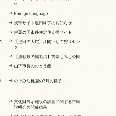
て
Foreign Language
携帯サイト運用終了のお知らせ
伊豆の国市移住定住支援サイト
の
【池田の大蛇】江間いちご狩りセン
ター
【源頼政の鵺退治】古奈もみじ公園
山下市長のおとう飯
り
のぞみ幼稚園の7月の様子
文化財展示施設の設置に関する市民
説明会の開催結果