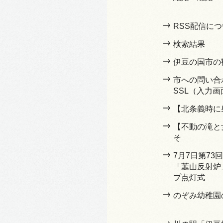
RSS配信に
検索結果
伊豆の国市の
市への問い合
SSL（入力画
【北条義時に
【不動の滝と
そ
7月7日第7
「韮山反射炉
プ点灯式
のぞみ幼稚園