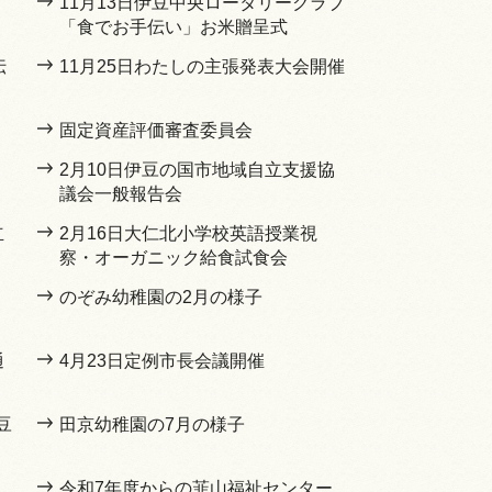
11月13日伊豆中央ロータリークラブ
「食でお手伝い」お米贈呈式
伝
11月25日わたしの主張発表大会開催
固定資産評価審査委員会
2月10日伊豆の国市地域自立支援協
議会一般報告会
立
2月16日大仁北小学校英語授業視
察・オーガニック給食試食会
のぞみ幼稚園の2月の様子
通
4月23日定例市長会議開催
豆
田京幼稚園の7月の様子
令和7年度からの韮山福祉センター