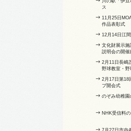
川の駅「伊豆
ス
11月25日M
作品表彰式
12月14日江
文化財展示施
説明会の開催
2月11日長
野球教室・野
2月17日第1
プ開会式
のぞみ幼稚園
NHK受信料
7月27日市