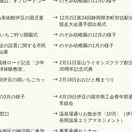
城山」オフロードコー
のぞみ幼稚園の11月の様子
OA美術館伊豆の国児童
12月2日第24回静岡県市町対抗駅
競走大会選手団出発式
間いちご狩り開園式
のぞみ幼稚園の12月の様子
設の設置に関する市民
のぞみ幼稚園の1月の様子
結果
嶋茂雄ロード記念「少年
2月11日韮山ライオンズクラブ創
球体験教室」
30周年記念式典
8回伊豆の国いちごカッ
2月18日おおひと梅まつり
の3月の様子
4月19日伊豆の国市商工会青年部
常総会
の窓口
温泉場通りお散歩市〈10月〉（伊
長岡温泉エリアマネジメント）
内各地区の納涼祭に参加
事業承継セミナー