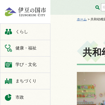
伊豆の国市
ホーム
> 共和幼稚
くらし
健康・福祉
共和
学び・文化
まちづくり
市政