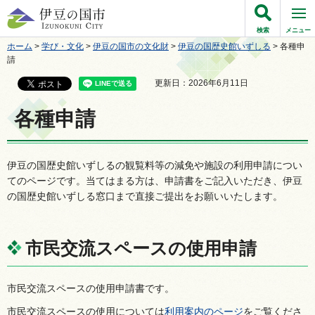
伊豆の国市
検索
メニュー
ホーム
>
学び・文化
>
伊豆の国市の文化財
>
伊豆の国歴史館いずしる
> 各種申
請
更新日：2026年6月11日
各種申請
伊豆の国歴史館いずしるの観覧料等の減免や施設の利用申請につい
てのページです。当てはまる方は、申請書をご記入いただき、伊豆
の国歴史館いずしる窓口まで直接ご提出をお願いいたします。
市民交流スペースの使用申請
市民交流スペースの使用申請書です。
市民交流スペースの使用については
利用案内のページ
をご覧くださ