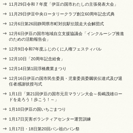
11月29日令和７年度「伊豆の国市わたしの主張発表大会」
11月29日伊豆中央ロータリークラブ創立60周年記念式典
12月6日第26回静岡県市町対抗駅伝競走大会解団式
12月6日伊豆の国市地域自立支援協議会「インクルーシブ推進
のための活動報告会」
12月9日令和7年度ふじのくに人権フェスティバル
12月10日「20周年記念給食」
12月14日第1回浮橋農業まつり
12月16日伊豆の国市民生委員・児童委員委嘱状伝達式及び退
任者感謝状授与式
1月1日「第21回伊豆の国市元旦マラソン大会～長嶋茂雄ロー
ドを走ろう！歩こう！～」
1月10日伊豆の国いちごまつり
1月17日災害ボランティアセンター運営訓練
1月17日・18日第20回パン祖のパン祭