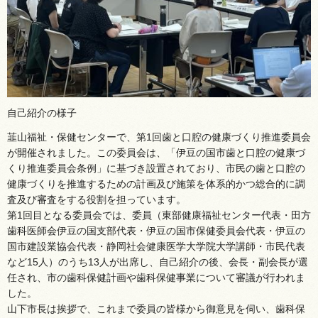
自己紹介の様子
韮山福祉・保健センターで、第1回歯と口腔の健康づくり推進委員会
が開催されました。この委員会は、「伊豆の国市歯と口腔の健康づ
くり推進委員会条例」に基づき設置されており、市民の歯と口腔の
健康づくりを推進するための計画及び施策を体系的かつ総合的に調
査及び審査をする役割を担っています。
第1回目となる委員会では、委員（東部健康福祉センター代表・田方
歯科医師会伊豆の国支部代表・伊豆の国市保健委員会代表・伊豆の
国市建設業協会代表・静岡社会健康医学大学院大学講師・市民代表
など15人）のうち13人が出席し、自己紹介の後、会長・副会長が選
任され、市の歯科保健計画や歯科保健事業について審議が行われま
した。
山下市長は挨拶で、これまで委員の皆様から御意見を伺い、歯科保