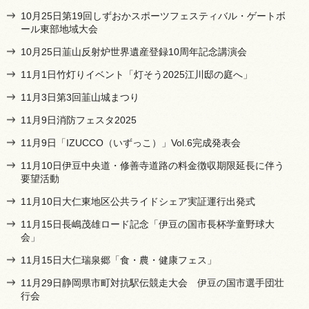
10月25日第19回しずおかスポーツフェスティバル・ゲートボ
ール東部地域大会
10月25日韮山反射炉世界遺産登録10周年記念講演会
11月1日竹灯りイベント「灯そう2025江川邸の庭へ」
11月3日第3回韮山城まつり
11月9日消防フェスタ2025
11月9日「IZUCCO（いずっこ）」Vol.6完成発表会
11月10日伊豆中央道・修善寺道路の料金徴収期限延長に伴う
要望活動
11月10日大仁東地区公共ライドシェア実証運行出発式
11月15日長嶋茂雄ロード記念「伊豆の国市長杯学童野球大
会」
11月15日大仁瑞泉郷「食・農・健康フェス」
11月29日静岡県市町対抗駅伝競走大会 伊豆の国市選手団壮
行会