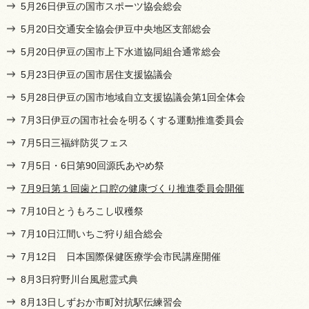
5月26日伊豆の国市スポーツ協会総会
5月20日交通安全協会伊豆中央地区支部総会
5月20日伊豆の国市上下水道協同組合通常総会
5月23日伊豆の国市居住支援協議会
5月28日伊豆の国市地域自立支援協議会第1回全体会
7月3日伊豆の国市社会を明るくする運動推進委員会
7月5日三福絆防災フェス
7月5日・6日第90回源氏あやめ祭
7月9日第１回歯と口腔の健康づくり推進委員会開催
7月10日とうもろこし収穫祭
7月10日江間いちご狩り組合総会
7月12日 日本国際保健医療学会市民講座開催
8月3日狩野川台風慰霊式典
8月13日しずおか市町対抗駅伝練習会