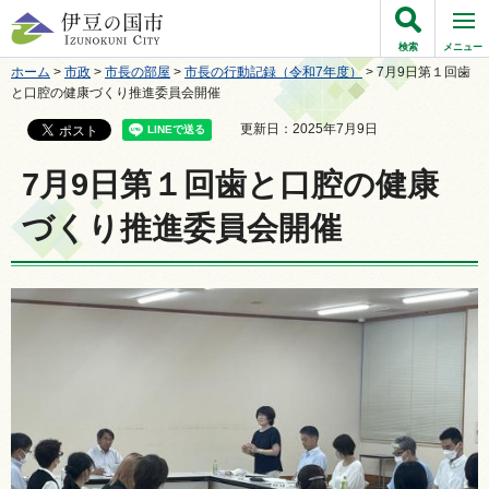
伊豆の国市
検索
メニュー
ホーム
>
市政
>
市長の部屋
>
市長の行動記録（令和7年度）
> 7月9日第１回歯
と口腔の健康づくり推進委員会開催
更新日：2025年7月9日
7月9日第１回歯と口腔の健康
づくり推進委員会開催