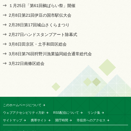
１月25日「第61回鵺ばらい祭」開催
2月8日第21回伊豆の国市駅伝大会
2月28日第17回城山さくらまつり
2月27日ハンドスタンプアート除幕式
3月8日田京区・土手和田区総会
3月8日第76回狩野川漁業協同組合通常総代会
3月22日南條区総会
このホームページについて
ウェブアクセシビリティ方針
RSS配信について
リンク集
サイトマップ
携帯サイト
開庁時間
市役所へのアクセス