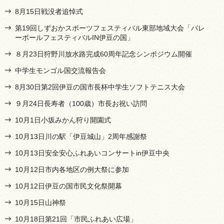
8月15日戦没者追悼式
第19回しずおかスポーツフェスティバル東部地域大会「バレ
ーボールフェスティバルIN伊豆の国」
８月23日狩野川放水路完成60周年記念シンポジウム開催
中学生モンゴル国交流報告会
8月30日第2回伊豆の国市長杯中学生ソフトテニス大会
９月24日長寿者（100歳）市長お祝い訪問
10月1日小坂みかん狩り開園式
10月13日川の駅「伊豆城山」2周年感謝祭
10月13日安全安心ふれあいコンサートin伊豆中央
10月12日市内各地区の例大祭に参加
10月12日伊豆の国市民文化祭開幕
10月15日山神祭
10月18日第21回「市民ふれあい広場」