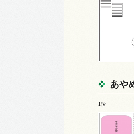
あや
1階