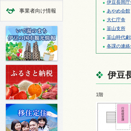
伊豆長岡庁
事業者向け情報
あやめ会館
大仁庁舎
韮山支所
いで湯のまち 伊豆の国市の観光
韮山時代劇
各課の連絡
ふるさと納税
伊豆
1階
移住定住