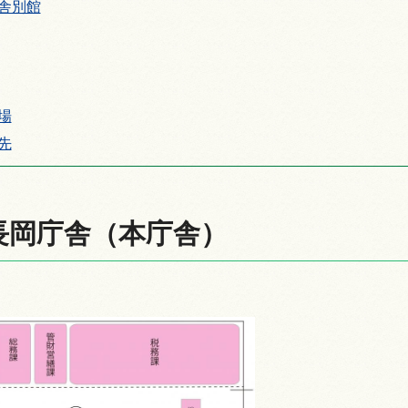
舎別館
情報
場
先
長岡庁舎（本庁舎）