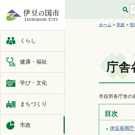
伊豆の国市
ホーム
>
市政
>
市
くらし
健康・福祉
庁舎
学び・文化
市役所各庁舎の
まちづくり
目次
市政
伊豆長岡庁