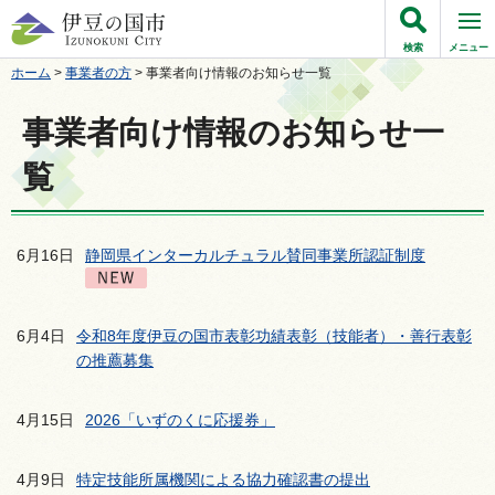
伊豆の国市
検索
メニュー
ホーム
>
事業者の方
> 事業者向け情報のお知らせ一覧
事業者向け情報のお知らせ一
覧
6月16日
静岡県インターカルチュラル賛同事業所認証制度
6月4日
令和8年度伊豆の国市表彰功績表彰（技能者）・善行表彰
の推薦募集
4月15日
2026「いずのくに応援券」
4月9日
特定技能所属機関による協力確認書の提出