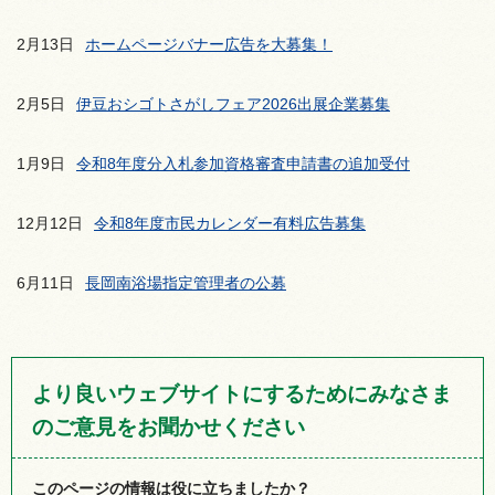
2月13日
ホームページバナー広告を大募集！
2月5日
伊豆おシゴトさがしフェア2026出展企業募集
1月9日
令和8年度分入札参加資格審査申請書の追加受付
12月12日
令和8年度市民カレンダー有料広告募集
6月11日
長岡南浴場指定管理者の公募
より良いウェブサイトにするためにみなさま
のご意見をお聞かせください
このページの情報は役に立ちましたか？