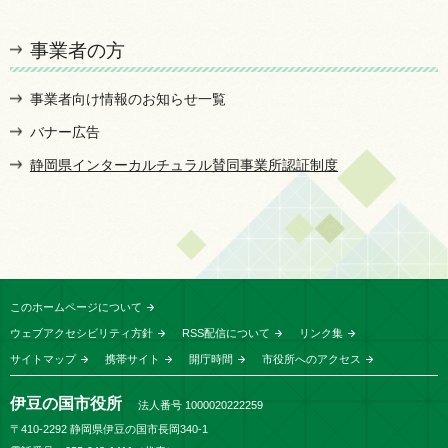
事業者の方
事業者向け情報のお知らせ一覧
バナー広告
静岡県インターカルチュラル賛同事業所認証制度
このホームページについて
ウェブアクセシビリティ方針
RSS配信について
リンク集
サイトマップ
携帯サイト
開庁時間
市役所へのアクセス
伊豆の国市役所
法人番号 1000020222259
〒410-2292 静岡県伊豆の国市長岡340-1