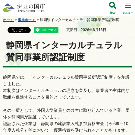
伊豆の国市
検索
メニュー
ホーム
>
事業者の方
> 静岡県インターカルチュラル賛同事業所認証制度
更新日：2026年6月16日
静岡県インターカルチュラル
賛同事業所認証制度
静岡県では、「インターカルチュラル賛同事業所認証制度」を創設
しました。
本制度はインターカルチュラルの理念を普及し、事業者の主体的な
取組を促進することを目的としています。
その一環として、外国人従業員との共生に取り組んでいる企業、団
体を静岡県が認証しています。
認証された企業は、静岡県の建設業入札参加資格審査（令和9～10
年度入札分）等において、優遇措置を受けられることがあります。