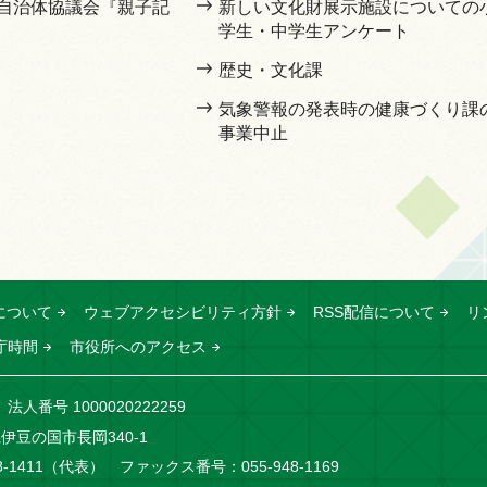
自治体協議会『親子記
新しい文化財展示施設についての
学生・中学生アンケート
歴史・文化課
気象警報の発表時の健康づくり課
事業中止
について
ウェブアクセシビリティ方針
RSS配信について
リ
庁時間
市役所へのアクセス
法人番号 1000020222259
岡県伊豆の国市長岡340-1
8-1411（代表）
ファックス番号：055-948-1169