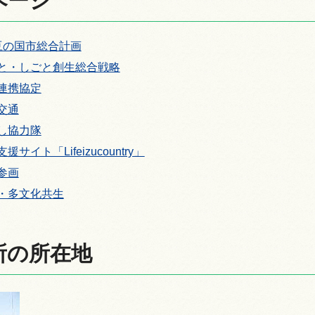
ページ
豆の国市総合計画
と・しごと創生総合戦略
連携協定
交通
し協力隊
サイト「Lifeizucountry」
参画
・多文化共生
所の所在地