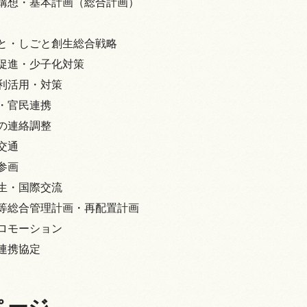
構想・基本計画（総合計画）
と・しごと創生総合戦略
促進・少子化対策
情報
利活用・対策
・官民連携
の連絡調整
交通
参画
生・国際交流
等総合管理計画・再配置計画
ロモーション
連携協定