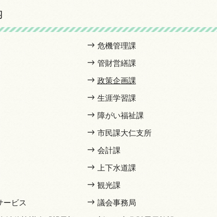
内
危機管理課
管財営繕課
政策企画課
生涯学習課
障がい福祉課
市民課大仁支所
会計課
上下水道課
観光課
サービス
議会事務局