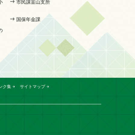
小
市民課韮山支所
国保年金課
の
ンク集
サイトマップ