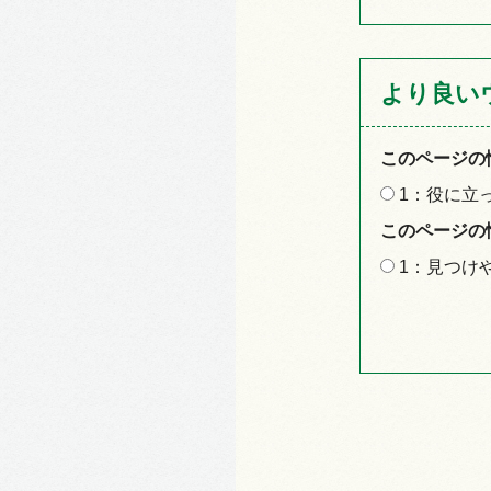
より良い
このページの
1：役に立
このページの
1：見つけ