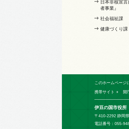
日本非核宣言
者事業』
社会福祉課
健康づくり課
このホームページ
携帯サイト
開
伊豆の国市役所
〒410-2292 静
電話番号：055-94