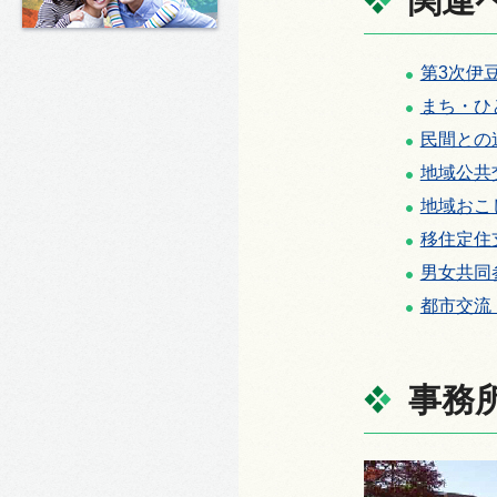
関連
第3次伊
まち・ひ
民間との
地域公共
地域おこ
移住定住支援
男女共同
都市交流
事務