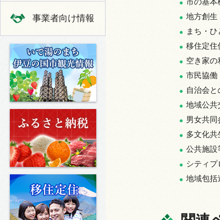
市の基本
地方創生
事業者向け情報
まち・ひ
移住定住
いで湯のまち 伊豆の国市の観光
空き家の
市民協働
自治会と
地域公共
ふるさと納税
男女共同
多文化共
公共施設
シティプ
地域包括
移住定住