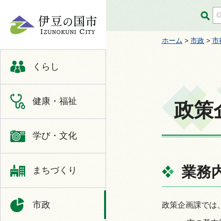
伊豆の国市
ホーム
>
市政
>
市
くらし
健康・福祉
政策
学び・文化
業務
まちづくり
市政
政策企画課では