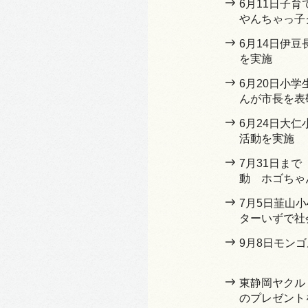
6月11日子
やんちゃっ子
6月14日伊
を実施
6月20日小学
んが市長を表
6月24日大
活動を実施
7月31日ま
動 ホゴちゃ
7月5日韮山
ターいずで社
9月8日モン
東静岡ヤクル
のプレゼント