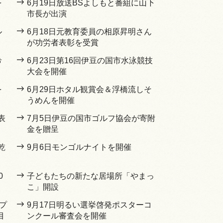
を
6月19日放送BSよしもと番組に山下
市長が出演
ル
6月18日元教育委員の相原昇明さん
が功労者表彰を受賞
希
6月23日第16回伊豆の国市水泳競技
大会を開催
を
6月29日ホタル観賞会＆浮橋流しそ
うめんを開催
表
7月5日伊豆の国市ゴルフ協会が寄附
金を贈呈
乾
9月6日モンゴルナイトを開催
0
子どもたちの新たな居場所「やまっ
こ」開設
プ
9月17日明るい選挙啓発ポスターコ
目
ンクール審査会を開催