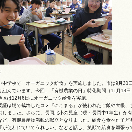
情報
す
小中学校で「オーガニック給食」を実施しました。市は9月30
組んでいます。今回、「有機農業の日」特化期間（11月18日～
地区は12月6日にオーガニック給食を実施。
実証ほ場で栽培したコメ『にこまる』が使われたご飯や大根、
供しました。さらに、長岡北小の児童（現：長岡中1年生）が
など、有機農産物満載の献立となりました。給食を食べた子ど
豆が使われていてうれしい」などと話し、笑顔で給食を頬張っ