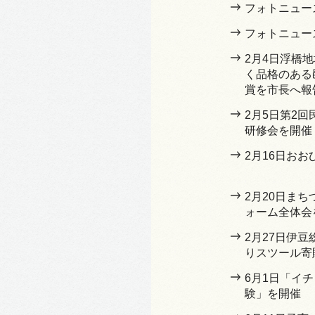
フォトニュー
フォトニュー
2月4日浮橋
く品格のある
賞を市長へ報
2月5日第2
研修会を開催
2月16日お
2月20日ま
ォーム全体会
2月27日伊
りスツール寄
6月1日「イ
験」を開催