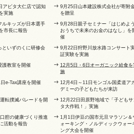
0日アピタ大仁店で認知
9月25日山本建設株式会社が寄附
を実施
を贈呈
ワフルキッズが日本選手
9月28日親子セミナー「はじめよ
を市長に報告
おうちで未来のお金のはなし」を
催
らっといずのくに研修会
9月22日狩野川放水路コンサート
証実験を実施
物愛護教室を開催
12月5日・6日オーガニック給食を
施
1日e-Tax講座を開催
12月4日～11日モンゴル国柔道ア
デミーの子どもたちが来訪
飲酒運転撲滅パレードを開
12月22日田原野地域で「子どもサ
タ大作戦！」実施
歯と口腔の健康づくり推進
1月1日伊豆の国市元旦マラソン＆
に活動を報告
ォーキング・ノルディックウォー
ング大会を開催