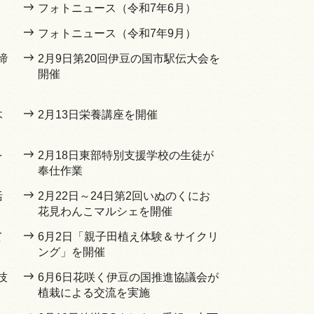
フォトニュース（令和7年6月）
フォトニュース（令和7年9月）
締
2月9日第20回伊豆の国市駅伝大会を
開催
木
2月13日栄養講座を開催
を
2月18日東部特別支援学校の生徒が
奉仕作業
括
2月22日～24日第2回いぬのくにお
花見わんこマルシェを開催
て
6月2日「親子田植え体験＆サイクリ
ング」を開催
技
6月6日花咲く伊豆の国推進協議会が
植栽による交流を実施