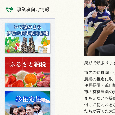
事業者向け情報
いで湯のまち 伊豆の国市の観光
ふるさと納税
笑顔で頬張りま
市内の幼稚園・
農業の推進に取り
伊豆長岡・韮山
市の有機農業の
移住定住
まあえなどを提
付けに使われる
たちが育てた大