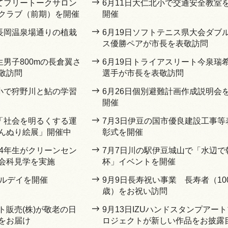
育てフリートークサロン
6月11日大仁北小で交通安全教室
クラブ（前期）を開催
開催
豆長岡温泉場通りの植栽
6月19日ソフトテニス県大会ダブ
ス優勝ペアが市長を表敬訪問
生男子800mの長倉翼さ
6月19日トライアスリート今泉瑞
敬訪問
選手が市長を表敬訪問
仁小で狩野川と鮎の学習
6月26日個別避難計画作成説明会
開催
で「社会を明るくする運
7月3日伊豆の国市優良建設工事等
んぬり絵展」開催中
彰式を開催
小4年生がクリーンセン
7月7日川の駅伊豆城山で「水辺で
会科見学を実施
杯」イベントを開催
ゴルデイを開催
9月9日長寿祝い事業 長寿者（10
歳）をお祝い訪問
ト販売(株)が敬老の日
9月13日IZUハンドスタンプアート
をお届け
ロジェクトが新しい作品をお披露