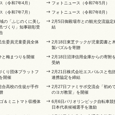
ス（令和7年4月）
フォトニュース（令和7年5月）
ス（令和7年7月）
フォトニュース（令和7年8月）
地域の「ふじのくに美し
2月5日御殿場市との観光交流協定
邑づくり」知事顕彰受
結
告
回民生委員児童委員全体
2月18日東芝テックが児童図書と
製パズルを寄贈
おひと梅まつりを開催
2月18日沼津信用金庫からの寄附
受納
ちづくり団体プラットフ
2月21日株式会社エスパルスと包
を開催
連携協定を締結
豆総合高校の生徒が手作
2月27日ファミサポ交流会「初め
贈
のヨガ教室」を開催
チゴ＆ミニトマト収穫体
6月6日パリオリンピック自転車競
日本代表候補選手を激励