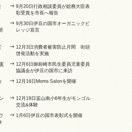
金
9月20日行政相談委員が総務大臣表
彰受賞を市長へ報告
う
9月30日伊豆の国市オーガニックビ
開
レッジ宣言
実
12月3日消費者被害防止月間 街頭
啓発活動を実施
実
12月6日御前崎市民生委員児童委員
協議会が伊豆の国市に来訪
カ
12月16日Moms Salonを開催
ン
12月19日韮山南小6年生がモンゴル
交流&体験
ウ
1月6日伊豆の国市表彰式を開催
キ