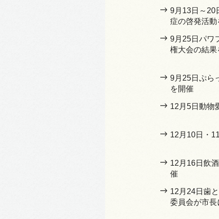
9月13日～2
症の啓発活動
9月25日パ
権大会の結果
9月25日ぷ
を開催
12月5日動
12月10日・1
12月16日
催
12月24日
委員会が市長