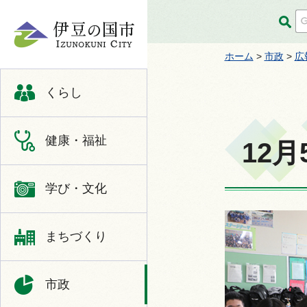
伊豆の国市
ホーム
>
市政
>
広
くらし
健康・福祉
12
学び・文化
まちづくり
市政