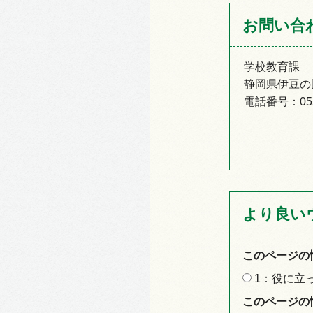
お問い合
学校教育課
静岡県伊豆の国
電話番号：055-
より良い
このページの
1：役に立
このページの