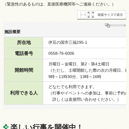
（緊急性のあるものは、直接医療機関等へご連絡ください。）
画面サイズで表示
施設概要
所在地
伊豆の国市三福295-1
電話番号
0558-76-6006
月曜日～金曜日、第2・第4土曜日
開館時間
（ただし、土曜開館した際の次の月曜日、祝
9時～11時30分、13時～16時
どなたでも利用できます。
利用できる人
（行事やイベントへの参加は、事前に予約が
詳
しくは直接問い合わせください。）
楽しい行事を開催中！