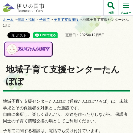
伊豆の国市
検索
メニュー
ホーム
>
健康・福祉
>
子育て
>
子育て支援施設
> 地域子育て支援センターたん
ぽぽ
更新日：2025年12月5日
地域子育て支援センターたん
ぽぽ
地域子育て支援センターたんぽぽ（通称たんぽぽひろば）は、未就
学児とその保護者を対象とした施設です。
自由に来所し、楽しく遊んだり、友達を作ったりしながら、保護者
同士の子育て情報交換の場としてご利用ください。
子育てに関する相談は、電話でも受け付けています。