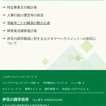
特定事業主行動計画
人事行政の運営等の状況
等級等ごとの職員の数の公表
障害者活躍推進計画
伊豆の国市職員に対するカスタマーハラスメントへの対応に
ついて
このホームページについて
ウェブアクセシビリティ方針
RSS配信について
リンク集
サイトマップ
携帯サイト
開庁時間
市役所へのアクセス
伊豆の国市役所
法人番号 1000020222259
〒410-2292 静岡県伊豆の国市長岡340-1