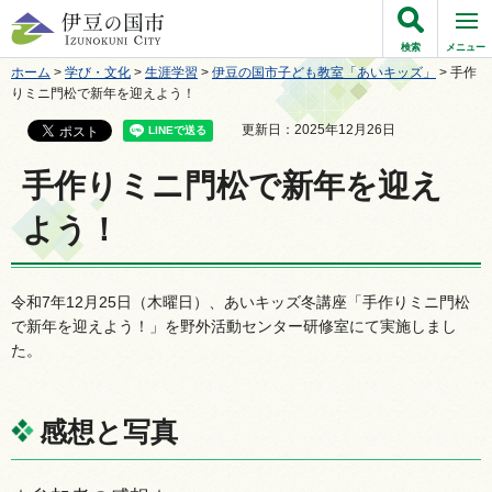
伊豆の国市
検索
メニュー
ホーム
>
学び・文化
>
生涯学習
>
伊豆の国市子ども教室「あいキッズ」
> 手作
りミニ門松で新年を迎えよう！
更新日：2025年12月26日
手作りミニ門松で新年を迎え
よう！
令和7年12月25日（木曜日）、あいキッズ冬講座「手作りミニ門松
で新年を迎えよう！」を野外活動センター研修室にて実施しまし
た。
感想と写真