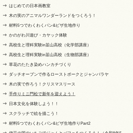
はじめての日本画教室
木の実のアニマルワンダーランドをつくろう！
材料5つでわくわくパン&ピザ生地作り
かのがわ川遊び・カヤック体験
高校生と理科実験in韮山高校（化学部講座）
高校生と理科実験in韮山高校（生物部講座）
草花のたたき染めハンカチづくり
ダッチオーブンで作るローストポークとジャンバラヤ
木の実で作ろう！クリスマスリース
手作りミニ門松で新年を迎えよう！
日本文化を体験しよう！！
スクラッチで絵を描こう！
材料5つでわくわくパン&ピザ生地作りPart2
伊豆の国のいちごでジャムとパフェをつくろう！（令和8年5