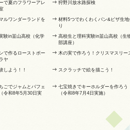
ーで夏のフラワーアレ
狩野川放水路探検
室
マルワンダーランドを
材料5つでわくわくパン&ピザ生地
り
実験in韮山高校（化学
高校生と理科実験in韮山高校（生
部講座）
ンで作るローストポー
木の実で作ろう！クリスマスリー
ラヤ
験しよう！！
スクラッチで絵を描こう！
ちごでジャムとパフェ
七宝焼きでキーホルダーを作ろう
令和8年5月30日実
（令和8年7月4日実施）