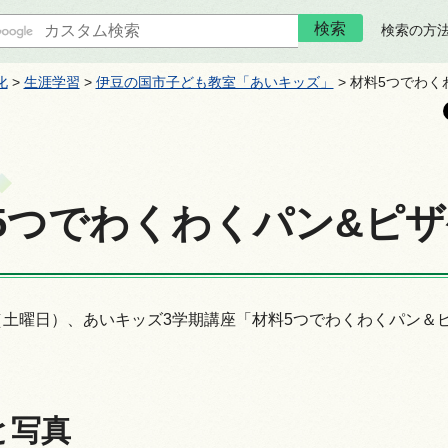
検索の方
化
>
生涯学習
>
伊豆の国市子ども教室「あいキッズ」
> 材料5つでわく
5つでわくわくパン&ピザ生
（土曜日）、あいキッズ3学期講座「材料5つでわくわくパン＆ピ
。
と写真