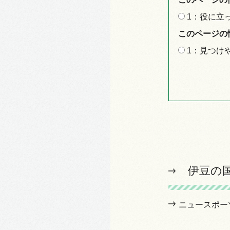
1：役に立
このページの
1：見つけ
伊豆の
ニュースポー