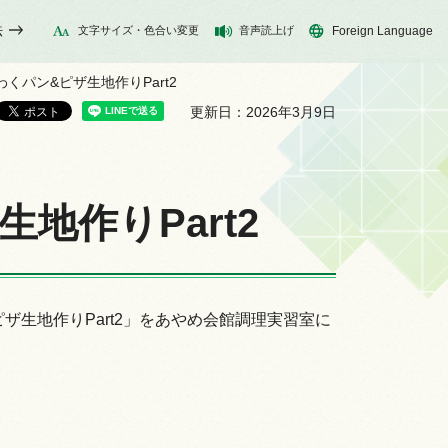
法
文字サイズ・色合い変更
音声読上げ
Foreign Language
わくパン&ピザ生地作りPart2
更新日：2026年3月9日
地作りPart2
ザ生地作りPart2」をあやめ会館調理実習室に