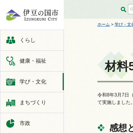
伊豆の国市
ホーム
>
学び・文
くらし
健康・福祉
材料
学び・文化
令和8年3月7日
まちづくり
て実施しました
市政
感想