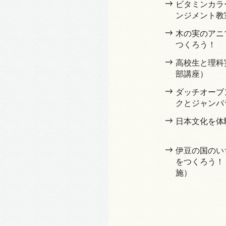
ビタミンカラ
ンジメント教
木の実のアニ
つくろう！
高校生と理科
部講座）
ダッチオーブ
クとジャンバ
日本文化を体
伊豆の国のい
をつくろう！（
施）