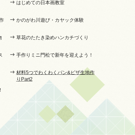
はじめての日本画教室
作
かのがわ川遊び・カヤック体験
物
草花のたたき染めハンカチづくり
ス
手作りミニ門松で新年を迎えよう！
材料5つでわくわくパン&ピザ生地作
りPart2
！