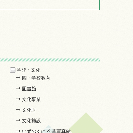
学び・文化
園・学校教育
図書館
文化事業
文化財
文化施設
いずのくに 今昔写真館