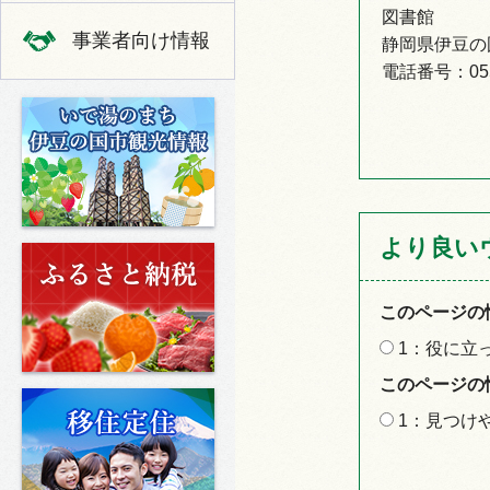
図書館
事業者向け情報
静岡県伊豆の国
電話番号：0558
いで湯のまち 伊豆の国市の観光
より良い
ふるさと納税
このページの
1：役に立
このページの
移住定住
1：見つけ