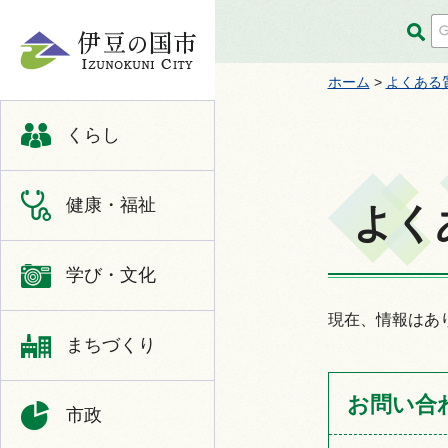
伊豆の国市
ホーム
>
よくある
くらし
健康・福祉
よく
学び・文化
現在、情報はあ
まちづくり
お問い合
市政