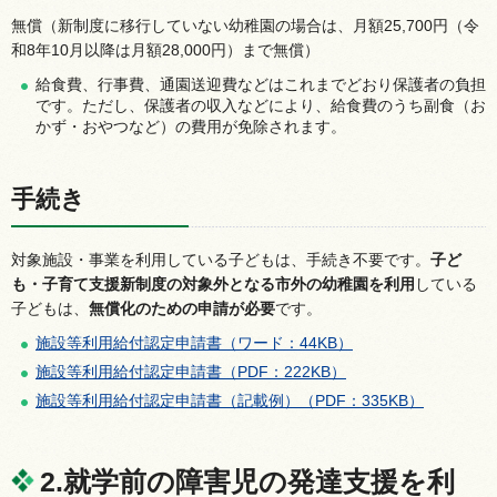
無償（新制度に移行していない幼稚園の場合は、月額25,700円（令
和8年10月以降は月額28,000円）まで無償）
給食費、行事費、通園送迎費などはこれまでどおり保護者の負担
です。ただし、保護者の収入などにより、給食費のうち副食（お
かず・おやつなど）の費用が免除されます。
手続き
対象施設・事業を利用している子どもは、手続き不要です。
子ど
も・子育て支援新制度の対象外となる市外の幼稚園を利用
している
子どもは、
無償化のための申請が必要
です。
施設等利用給付認定申請書（ワード：44KB）
施設等利用給付認定申請書（PDF：222KB）
施設等利用給付認定申請書（記載例）（PDF：335KB）
2.就学前の障害児の発達支援を利