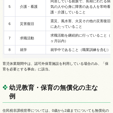
同居している親族で、長期にわたる病
5
介護・看護
気の人や心身に障害のある人を常時看
護・介護していること
震災、風水害、火災その他の災害復旧
6
災害復旧
にあたっていること
求職活動を継続的に行っていること（3
7
求職活動
ヶ月以内）
8
就学
就学中であること（職業訓練を含む）
育児休業期間中は、認可外保育施設を利用している場合のみ、「保
育を必要とする事由」に該当。
幼児教育・保育の無償化の主な
例
住民税非課税世帯については、0歳から2歳までについても無償化の