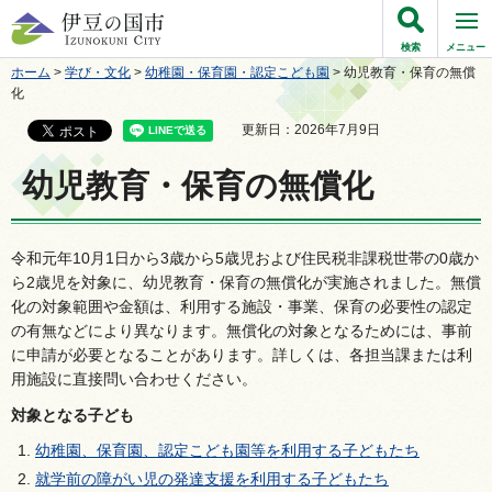
伊豆の国市
検索
メニュー
ホーム
>
学び・文化
>
幼稚園・保育園・認定こども園
> 幼児教育・保育の無償
化
更新日：2026年7月9日
幼児教育・保育の無償化
令和元年10月1日から3歳から5歳児および住民税非課税世帯の0歳か
ら2歳児を対象に、幼児教育・保育の無償化が実施されました。無償
化の対象範囲や金額は、利用する施設・事業、保育の必要性の認定
の有無などにより異なります。無償化の対象となるためには、事前
に申請が必要となることがあります。詳しくは、各担当課または利
用施設に直接問い合わせください。
対象となる子ども
幼稚園、保育園、認定こども園等を利用する子どもたち
就学前の障がい児の発達支援を利用する子どもたち