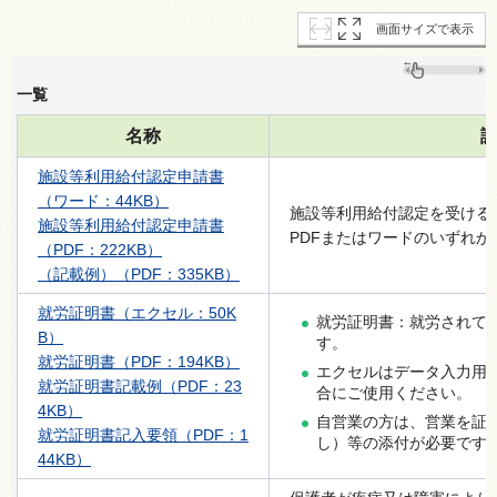
画面サイズで表示
一覧
名称
施設等利用給付認定申請書
（ワード：44KB）
施設等利用給付認定を受ける
施設等利用給付認定申請書
PDFまたはワードのいずれ
（PDF：222KB）
（記載例）（PDF：335KB）
就労証明書（エクセル：50K
就労証明書：就労されて
B）
す。
就労証明書（PDF：194KB）
エクセルはデータ入力用、
就労証明書記載例（PDF：23
合にご使用ください。
4KB）
自営業の方は、営業を証
就労証明書記入要領（PDF：1
し）等の添付が必要です
44KB）