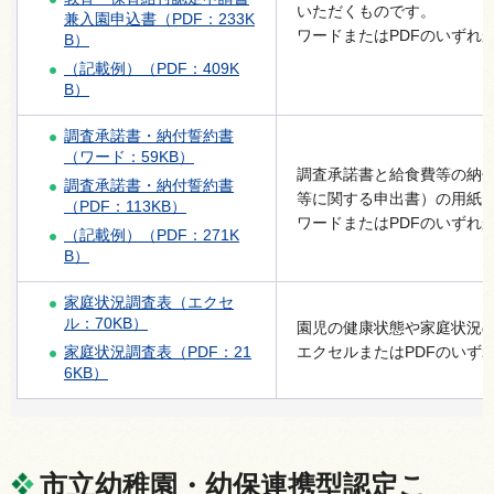
いただくものです。
兼入園申込書（PDF：233K
ワードまたはPDFのいずれ
B）
（記載例）（PDF：409K
B）
調査承諾書・納付誓約書
（ワード：59KB）
調査承諾書と給食費等の納
調査承諾書・納付誓約書
等に関する申出書）の用紙
（PDF：113KB）
ワードまたはPDFのいずれ
（記載例）（PDF：271K
B）
家庭状況調査表（エクセ
ル：70KB）
園児の健康状態や家庭状況
家庭状況調査表（PDF：21
エクセルまたはPDFのいず
6KB）
市立幼稚園・幼保連携型認定こ