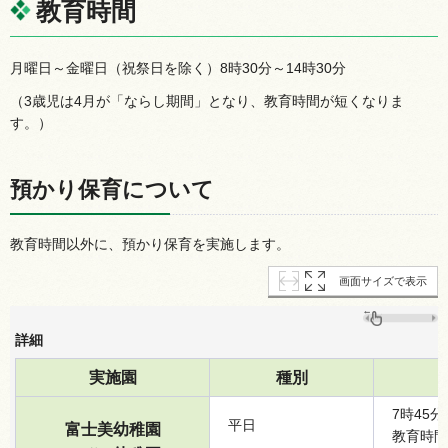
教育時間
月曜日～金曜日（祝祭日を除く）8時30分～14時30分
（3歳児は4月が「ならし期間」となり、教育時間が短くなりま
す。）
預かり保育について
教育時間以外に、預かり保育を実施します。
画面サイズで表示
詳細
実施園
種別
7時45
平日
富士美幼稚園
教育時間