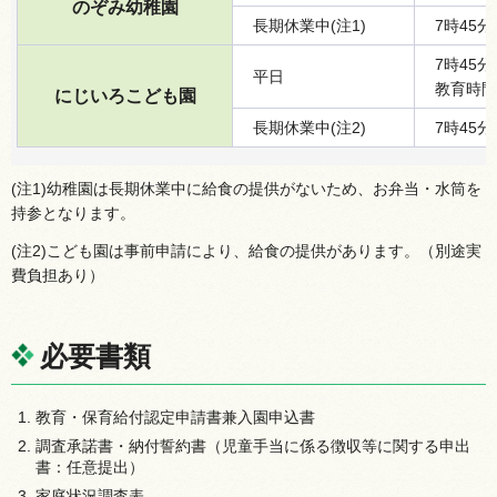
のぞみ幼稚園
長期休業中(注1)
7時45分
7時45
平日
教育時間
にじいろこども園
長期休業中(注2)
7時45分
(注1)幼稚園は長期休業中に給食の提供がないため、お弁当・水筒を
持参となります。
(注2)こども園は事前申請により、給食の提供があります。（別途実
費負担あり）
必要書類
教育・保育給付認定申請書兼入園申込書
調査承諾書・納付誓約書（児童手当に係る徴収等に関する申出
書：任意提出）
家庭状況調査表