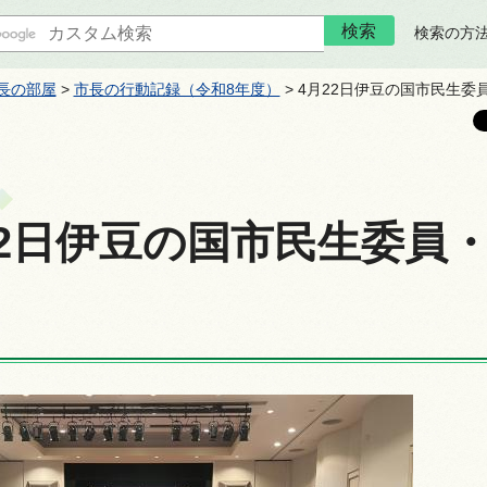
検索の方
長の部屋
>
市長の行動記録（令和8年度）
> 4月22日伊豆の国市民生
22日伊豆の国市民生委員