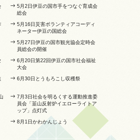
会
5月2日伊豆の国市手をつなぐ育成会
総会
作
5月16日災害ボランティアコーディ
ネーター伊豆の国総会
5月27日伊豆の国市観光協会定時会
員総会の開催
セ
6月20日第22回伊豆の国市社会福祉
大会
進
6月30日とうもろこし収穫祭
山
7月3日社会を明るくする運動推進委
員会「韮山反射炉イエローライトア
ップ」点灯式
8月1日かわかんじょう