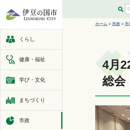
伊豆の国市
ホーム
>
市政
>
市
くらし
健康・福祉
4月
総会
学び・文化
まちづくり
市政