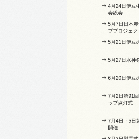
4月24日伊
会総会
5月7日日本
ププロジェク
5月21日伊
5月27日水神
6月20日伊豆
7月2日第9
ップ点灯式
7月4日・5日
開催
8月3日慰霊式