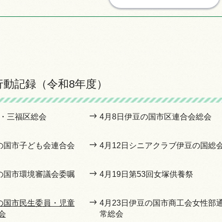
行動記録（令和8年度）
区・三福区総会
4月8日伊豆の国市区連合会総会
豆の国市子ども会連合会
4月12日シニアクラブ伊豆の国総
豆の国市環境審議会委嘱
4月19日第53回女塚供養祭
豆の国市民生委員・児童
4月23日伊豆の国市商工会女性部
会
常総会