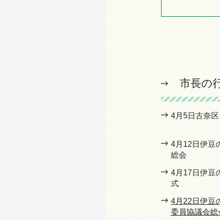
市長の
4月5日古奈
4月12日伊
総会
4月17日伊
式
4月22日伊
委員協議会総