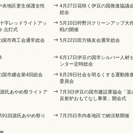
豆中央地区更生保護女性
4月27日花咲く伊豆の国推進協議
総会
赤十字レッドライトアッ
5月10日狩野川クリーンアップ大
ト点灯式
戦の開催
豆の国市商工会通常総会
5月22日田方猟友会通常総会
祭
6月17日伊豆の国市シルバー人材
ンター定時総会
の国市纏会第4回総会
6月29日社会を明るくする運動推
委員会
1回源氏あやめ祭ライトア
7月3日伊豆の国市建設業協会「韮
反射炉おもてなし事業」開会式
第91回源氏あやめ祭り
7月25日市内各地区で納涼祭開催
典