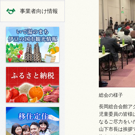
事業者向け情報
いで湯のまち 伊豆の国市の観光
ふるさと納税
総会の様子
長岡総合会館ア
移住定住
児童委員の皆様
なるご尽力をい
山下市長は挨拶