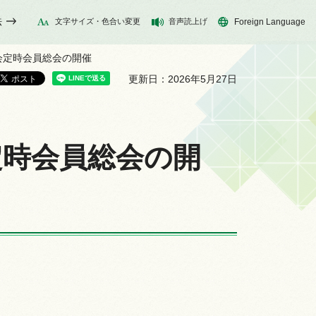
法
文字サイズ・色合い変更
音声読上げ
Foreign Language
協会定時会員総会の開催
更新日：2026年5月27日
定時会員総会の開