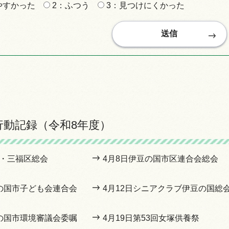
やすかった
2：ふつう
3：見つけにくかった
行動記録（令和8年度）
区・三福区総会
4月8日伊豆の国市区連合会総会
豆の国市子ども会連合会
4月12日シニアクラブ伊豆の国総
豆の国市環境審議会委嘱
4月19日第53回女塚供養祭