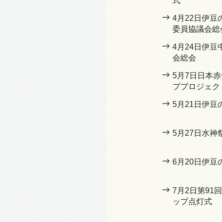
式
4月22日伊
委員協議会総
4月24日伊
会総会
5月7日日本
ププロジェク
5月21日伊
5月27日水神
6月20日伊豆
7月2日第9
ップ点灯式