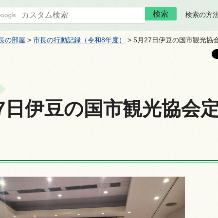
検索の方
長の部屋
>
市長の行動記録（令和8年度）
> 5月27日伊豆の国市観光
27日伊豆の国市観光協会