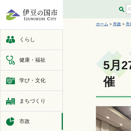
伊豆の国市
ホーム
>
市政
>
市
くらし
健康・福祉
5月
催
学び・文化
まちづくり
市政