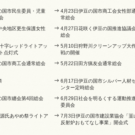
豆の国市民生委員・児童
4月23日伊豆の国市商工会女性部
会
常総会
豆中央地区更生保護女性
4月27日花咲く伊豆の国推進協議
総会
赤十字レッドライトアッ
5月10日狩野川クリーンアップ大
ト点灯式
戦の開催
豆の国市商工会通常総会
5月22日田方猟友会通常総会
祭
6月17日伊豆の国市シルバー人材
ンター定時総会
の国市纏会第4回総会
6月29日社会を明るくする運動推
委員会
1回源氏あやめ祭ライトア
7月3日伊豆の国市建設業協会「韮
反射炉おもてなし事業」開会式