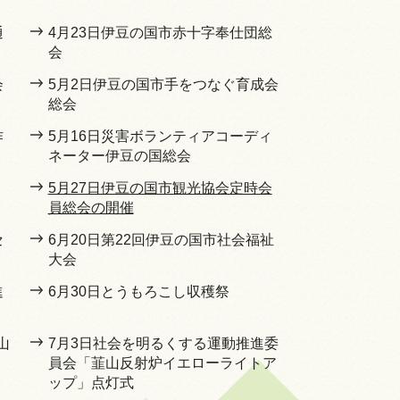
通
4月23日伊豆の国市赤十字奉仕団総
会
会
5月2日伊豆の国市手をつなぐ育成会
総会
作
5月16日災害ボランティアコーディ
ネーター伊豆の国総会
5月27日伊豆の国市観光協会定時会
員総会の開催
セ
6月20日第22回伊豆の国市社会福祉
大会
進
6月30日とうもろこし収穫祭
山
7月3日社会を明るくする運動推進委
員会「韮山反射炉イエローライトア
ップ」点灯式