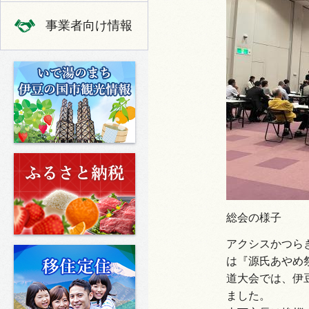
事業者向け情報
いで湯のまち 伊豆の国市の観光
ふるさと納税
総会の様子
アクシスかつら
移住定住
は『源氏あやめ
道大会では、伊
ました。