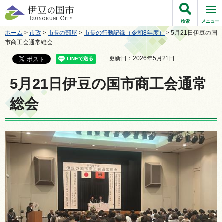
伊豆の国市
検索
メニュー
ホーム
>
市政
>
市長の部屋
>
市長の行動記録（令和8年度）
> 5月21日伊豆の国
市商工会通常総会
更新日：2026年5月21日
5月21日伊豆の国市商工会通常
総会