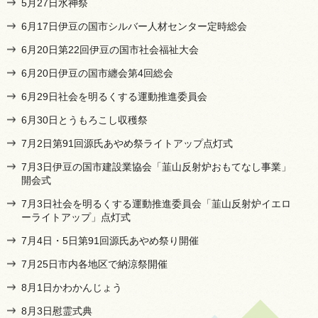
5月27日水神祭
6月17日伊豆の国市シルバー人材センター定時総会
6月20日第22回伊豆の国市社会福祉大会
6月20日伊豆の国市纏会第4回総会
6月29日社会を明るくする運動推進委員会
6月30日とうもろこし収穫祭
7月2日第91回源氏あやめ祭ライトアップ点灯式
7月3日伊豆の国市建設業協会「韮山反射炉おもてなし事業」
開会式
7月3日社会を明るくする運動推進委員会「韮山反射炉イエロ
ーライトアップ」点灯式
7月4日・5日第91回源氏あやめ祭り開催
7月25日市内各地区で納涼祭開催
8月1日かわかんじょう
8月3日慰霊式典