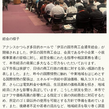
総会の様子
アクシスかつらぎ多目的ホールで「伊豆の国市商工会通常総会」が
開催されました。伊豆の国市商工会は、会員である中小企業・小規
模事業者の皆様に対し、経営全般にわたる指導や相談業務を通じ
て、本市経済の発展に多大なるご尽力をいただいております。
山下市長は挨拶で、日頃の商工行政の推進に対する深い感謝の意を
表しました。また、昨今の国際情勢に触れ「中東地域をはじめとす
る国際情勢の緊張は、エネルギー供給や原油価格、輸入コストの上
昇、さらには電気料金や食料品、生活資材の価格高騰を招き、地域
経済に大きな影響を及ぼしています。こうした状況を受け、本市で
はナフサ価格高騰の影響による指定ゴミ袋の供給懸念に対応するた
め、所定のゴミ袋以外の使用を可能とする方針で準備を進めていま
す。また、後継者不足や若者の流出など、地域経済を取り巻く課題