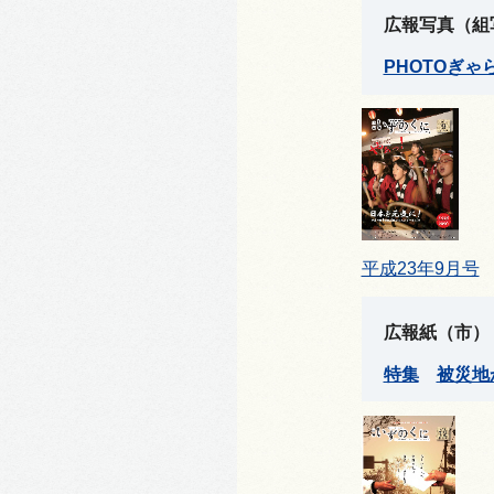
広報写真（組
PHOTOぎゃ
平成23年9月号
広報紙（市）
特集
被
災地