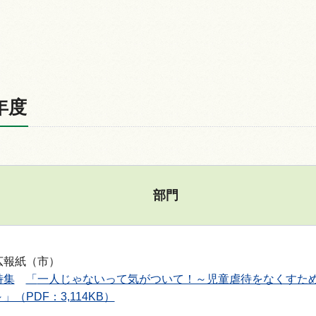
年度
部門
広報紙（市）
特集
「
一人じゃないって気がついて！～児童虐待をなくすた
～」（PDF：3,114KB）