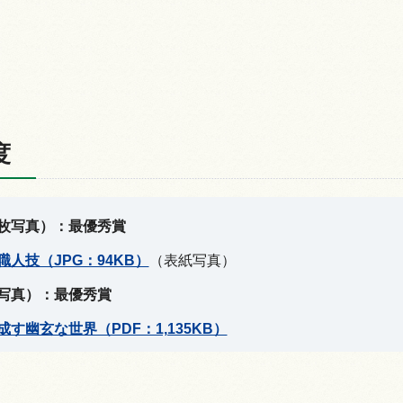
度
枚写真）：最優秀賞
人技（JPG：94KB）
（表紙写真）
写真）：最優秀賞
す幽玄な世界（PDF：1,135KB）