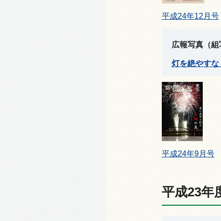
平成24年12月号
広報写真（組
灯を絶やすな！
平成24年9月号
平成23年