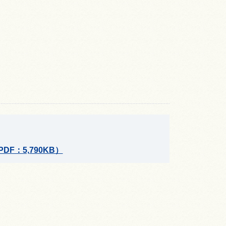
：5,790KB）