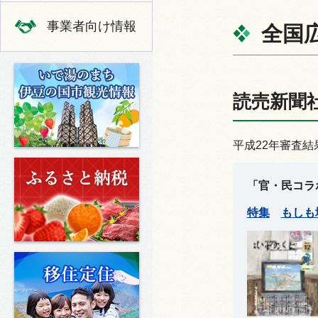
事業者向け情報
全国
いで湯のまち 伊豆の国市の観光
読売新聞
平成22年審査結
ふるさと納税
「官・民コラ
特集
も
しも
移住定住