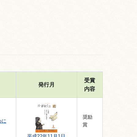
受賞
発行月
内容
奨励
めに
賞
平成22年11月1日