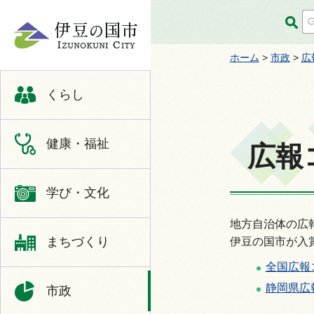
伊豆の国市
ホーム
>
市政
>
広
くらし
健康・福祉
広報
学び・文化
地方自治体の広
まちづくり
伊豆の国市が入
全国広報
静岡県広
市政