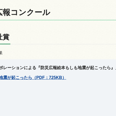
広報コンクール
情報
社賞
果
ボレーションによる『防災広報絵本もしも地震が起こったら』
地震が起こったら（PDF：725KB）