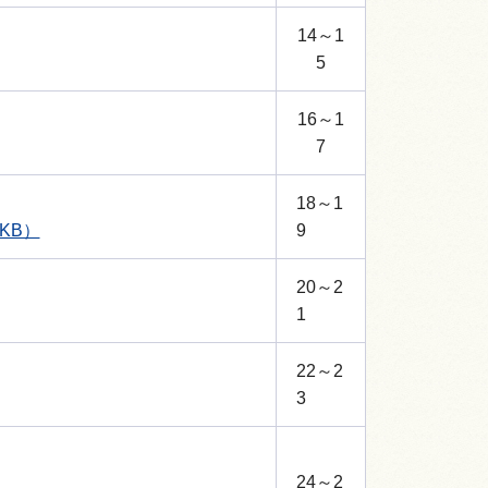
14～1
5
16～1
7
18～1
KB）
9
20～2
1
22～2
3
24～2