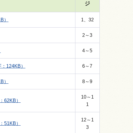
ジ
B）
1、32
2～3
）
4～5
124KB）
6～7
B）
8～9
10～1
62KB）
1
12～1
51KB）
3