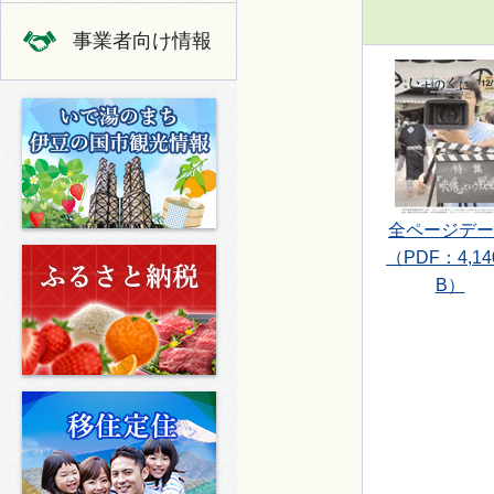
事業者向け情報
いで湯のまち 伊豆の国市の観光
全ページデー
ふるさと納税
（PDF：4,14
B）
移住定住