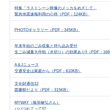
特集「ラストシーン映像のメッカをめざして」
緊急地震速報利用の心得（PDF：124KB）
PHOTOギャラリー（PDF：345KB）
年末年始のごみ収集と持ち込み受付
生ごみ減量大作戦（水切り）の効果あり!!（PDF：168
A＆Jニュース
交通安全は家庭から（PDF：610KB）
文化財通信32
図書館だより（PDF：315KB）
MYWAY（板垣敏弘さん）
パパつれてって!!7