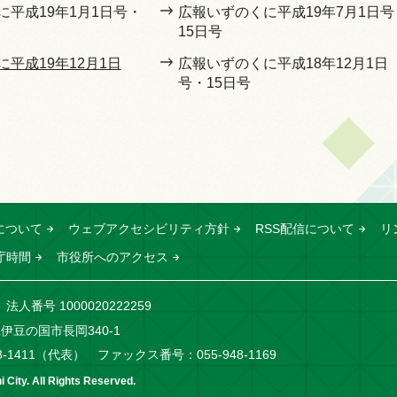
に平成19年1月1日号・
広報いずのくに平成19年7月1日号
15日号
平成19年12月1日
広報いずのくに平成18年12月1日
号・15日号
について
ウェブアクセシビリティ方針
RSS配信について
リ
庁時間
市役所へのアクセス
法人番号 1000020222259
岡県伊豆の国市長岡340-1
8-1411（代表）
ファックス番号：055-948-1169
 City. All Rights Reserved.