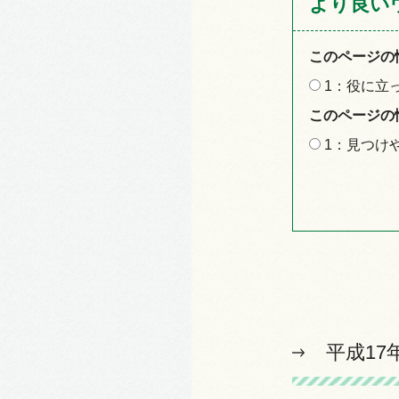
より良い
このページの
1：役に立
このページの
1：見つけ
平成17