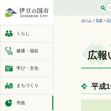
伊豆の国市
ホーム
>
市政
>
広
くらし
健康・福祉
広報
学び・文化
平成1
まちづくり
市政