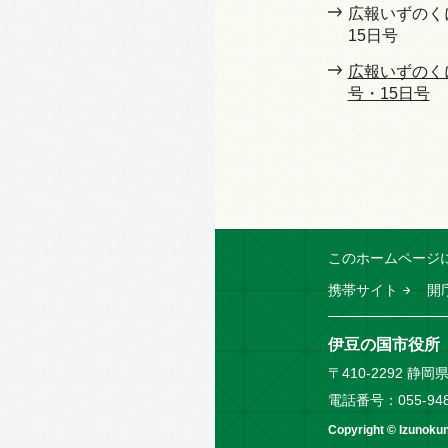
広報いずのく
15日号
広報いずのくに
号・15日号
このホームページ
携帯サイト
開
伊豆の国市役所
〒410-2292 静
電話番号：055-94
Copyright © Izunokuni