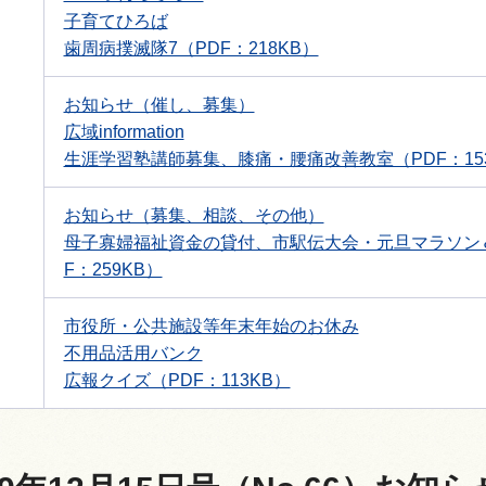
子育てひろば
歯周病撲滅隊7（PDF：218KB）
お知らせ（催し、募集）
広域information
生涯学習塾講師募集、膝痛・腰痛改善教室（PDF：15
お知らせ（募集、相談、その他）
母子寡婦福祉資金の貸付、市駅伝大会・元旦マラソン
F：259KB）
市役所・公共施設等年末年始のお休み
不用品活用バンク
広報クイズ（PDF：113KB）