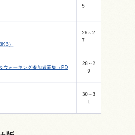
5
26～2
7
3KB）
28～2
＆ウォーキング参加者募集（PD
9
30～3
1