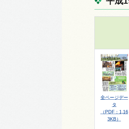
平成1
全ページデー
タ
（PDF：1,16
3KB）