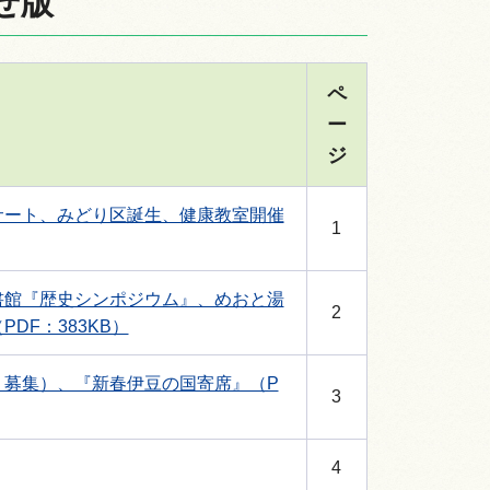
らせ版
ペ
ー
ジ
サート、みどり区誕生、健康教室開催
1
書館『歴史シンポジウム』、めおと湯
2
F：383KB）
、募集）、『新春伊豆の国寄席』（P
3
4