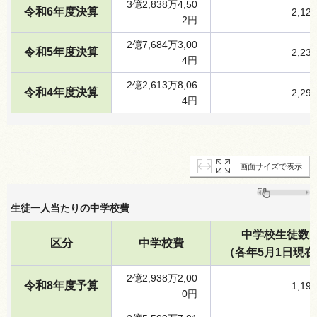
3億2,838万4,50
令和6年度決算
2,12
2円
2億7,684万3,00
令和5年度決算
2,23
4円
2億2,613万8,06
令和4年度決算
2,29
4円
画面サイズで表示
生徒一人当たりの中学校費
中学校生徒数
区分
中学校費
（各年5月1日現在
2億2,938万2,00
令和8年度予算
1,19
0円