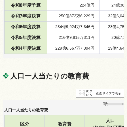
令和8年度予算
224億円
24億383
令和7年度決算
250億872万6,229円
32億6,04
令和6年度決算
234億9,924万7,646円
23億4,75
令和5年度決算
216億9,815万311円
20億7,2
令和4年度決算
229億6,567万7,394円
19億4,64
人口一人当たりの教育費
画面サイズで表示
人口一人当たりの教育費
人口
区分
教育費