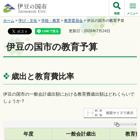
伊豆の国市
検索
メニュー
ホーム
>
学び・文化
>
学校・教育
>
教育委員会
> 伊豆の国市の教育予算
更新日：2026年7月24日
伊豆の国市の教育予算
歳出と教育費比率
伊豆の国市の一般会計歳出額における教育費歳出額はどれくらいで
しょうか？
画面サイズで表示
年度
一般会計歳出
教育