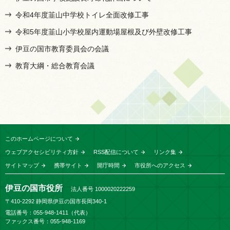
令和4年度韮山中学校トイレ全面改修工事
令和5年度韮山小学校屋内運動場屋根及び外壁改修工事
伊豆の国市教育委員会の会議
教育大綱・総合教育会議
このホームページについて
ウェブアクセシビリティ方針
RSS配信について
リンク集
サイトマップ
携帯サイト
開庁時間
市役所へのアクセス
伊豆の国市役所
法人番号 1000020222259
〒410-2292 静岡県伊豆の国市長岡340-1
電話番号：055-948-1411（代表）
ファックス番号：055-948-1169