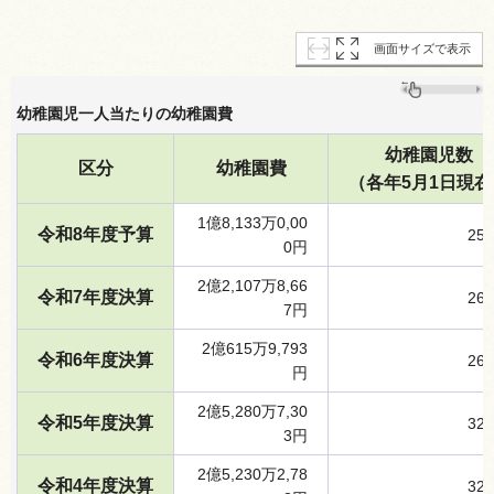
画面サイズで表示
幼稚園児一人当たりの幼稚園費
幼稚園児数
区分
幼稚園費
（各年5月1日現在
1億8,133万0,00
令和8年度予算
25
0円
2億2,107万8,66
令和7年度決算
26
7円
2億615万9,793
令和6年度決算
26
円
2億5,280万7,30
令和5年度決算
32
3円
2億5,230万2,78
令和4年度決算
32