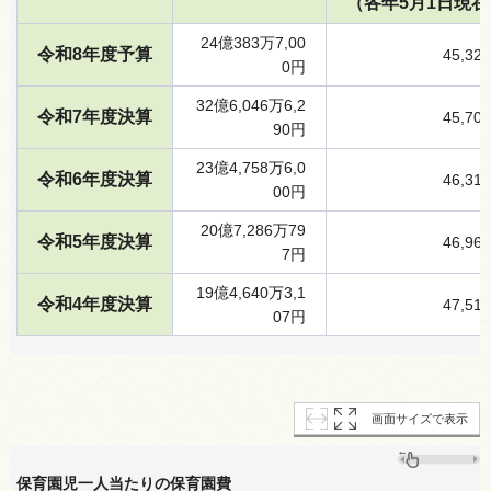
（各年5月1日現在
24億383万7,00
令和8年度予算
45,32
0円
32億6,046万6,2
令和7年度決算
45,70
90円
23億4,758万6,0
令和6年度決算
46,31
00円
20億7,286万79
令和5年度決算
46,96
7円
19億4,640万3,1
令和4年度決算
47,51
07円
画面サイズで表示
保育園児一人当たりの保育園費