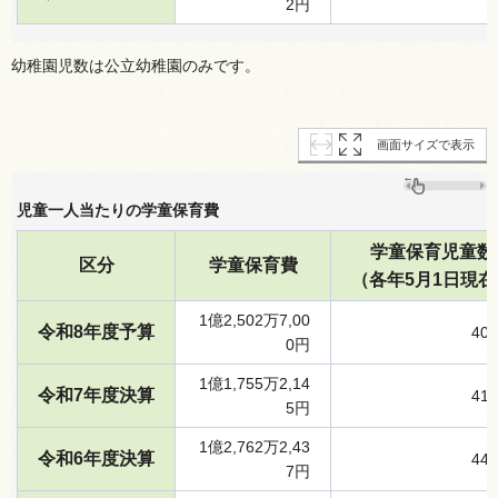
2円
幼稚園児数は公立幼稚園のみです。
画面サイズで表示
児童一人当たりの学童保育費
学童保育児童数
区分
学童保育費
（各年5月1日現在
1億2,502万7,00
令和8年度予算
40
0円
1億1,755万2,14
令和7年度決算
41
5円
1億2,762万2,43
令和6年度決算
44
7円