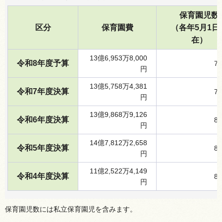
保育園児数
区分
保育園費
（各年5月1日
在）
13億6,953万8,000
令和8年度予算
7
円
13億5,758万4,381
令和7年度決算
7
円
13億9,868万9,126
令和6年度決算
8
円
14億7,812万2,658
令和5年度決算
8
円
11億2,522万4,149
令和4年度決算
8
円
保育園児数には私立保育園児を含みます。