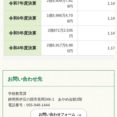
2億5,509万7,81
令和7年度決算
1,14
9円
1億5,986万4,70
令和6年度決算
1,14
8円
2億871万2,535
令和5年度決算
1,14
円
2億6,917万6,98
令和4年度決算
1,17
5円
お問い合わせ先
学校教育課
静岡県伊豆の国市長岡346-1 あやめ会館2階
電話番号：055-948-1444