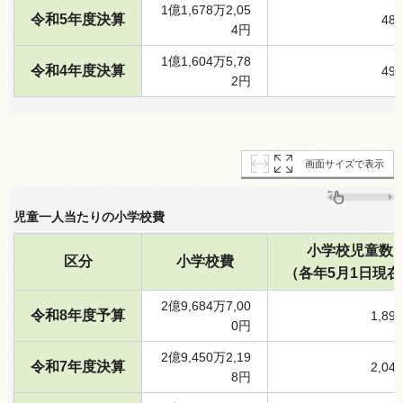
1億1,678万2,05
令和5年度決算
48
4円
1億1,604万5,78
令和4年度決算
49
2円
画面サイズで表示
児童一人当たりの小学校費
小学校児童数
区分
小学校費
（各年5月1日現在
2億9,684万7,00
令和8年度予算
1,89
0円
2億9,450万2,19
令和7年度決算
2,04
8円