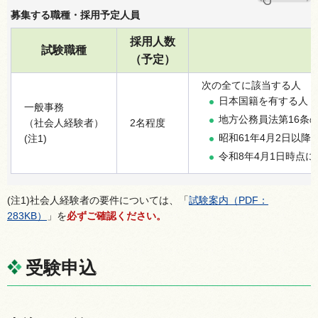
募集する職種・採用予定人員
採用人数
試験職種
（予定）
次の全てに該当する人
日本国籍を有する人
一般事務
地方公務員法第16条
（社会人経験者）
2名程度
昭和61年4月2日以降
(注1)
令和8年4月1日時点
(注1)社会人経験者の要件については、「
試験案内（PDF：
283KB）
」を
必ずご確認ください。
受験申込