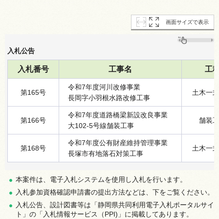
画面サイズで表示
入札公告
入札番号
工事名
工
令和7年度河川改修事業
第165号
土木一
長岡字小羽根水路改修工事
令和7年度道路橋梁新設改良事業
第166号
舗装
大102-5号線舗装工事
令和7年度公有財産維持管理事業
第168号
土木一
長塚市有地落石対策工事
本案件は、電子入札システムを使用し入札を行います。
入札参加資格確認申請書の提出方法などは、下をご覧ください。
入札公告、設計図書等は「静岡県共同利用電子入札ポータルサイ
ト」の「入札情報サービス（PPI)」に掲載してあります。