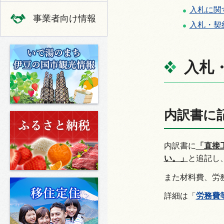
入札に関
事業者向け情報
入札・契
いで湯のまち 伊豆の国市の観光
入札
内訳書に
ふるさと納税
内訳書に
「直接
い。」
と追記し
また材料費、労
移住定住
詳細は「
労務費