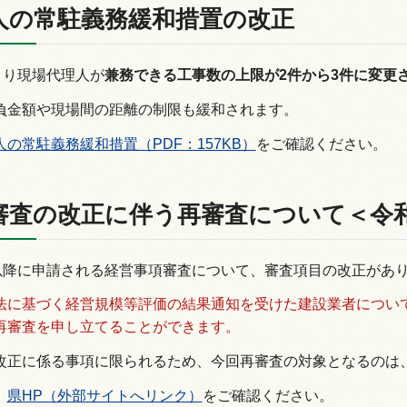
人の常駐義務緩和措置の改正
より現場代理人が
兼務できる工事数の上限が
2
件から3件に変更
負金額や現場間の距離の制限も緩和されます。
の常駐義務緩和措置（PDF：157KB）
をご確認ください。
審査の改正に伴う再審査について＜令和8
日以降に申請される経営事項審査について、審査項目の改正があ
に基づく経営規模等評価の結果通知を受けた建設業者については、
再審査を申し立てることができます。
改正に係る事項に限られるため、今回再審査の対象となるのは
、
県HP（外部サイトへリンク）
をご確認ください。