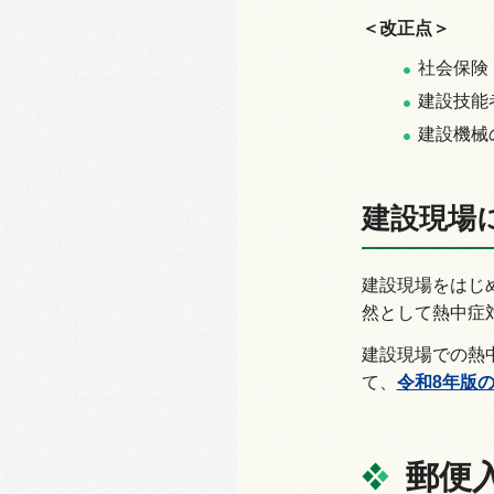
＜改正点＞
社会保険
建設技能
建設機械
建設現場
建設現場をはじ
然として熱中症
建設現場での熱
て、
令和8年版
郵便