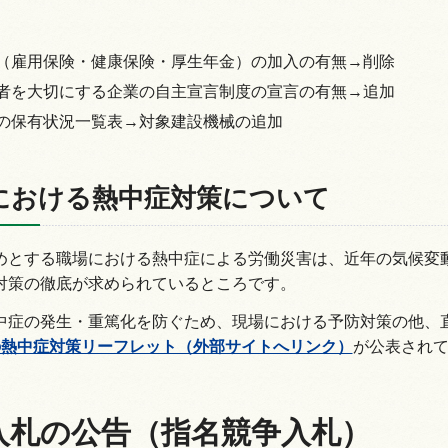
（雇用保険・健康保険・厚生年金）の加入の有無→削除
者を大切にする企業の自主宣言制度の宣言の有無→追加
の保有状況一覧表→対象建設機械の追加
における熱中症対策について
めとする職場における熱中症による労働災害は、近年の気候変
対策の徹底が求められているところです。
中症の発生・重篤化を防ぐため、現場における予防対策の他、
の熱中症対策リーフレット（外部サイトへリンク）
が公表され
入札の公告（指名競争入札）