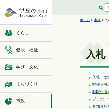
伊豆の国市
ホーム
>
市政
> 
くらし
健康・福祉
入札
学び・文化
入札・契
まちづくり
郵便入札
制限付き
プロポー
市政
参加資格