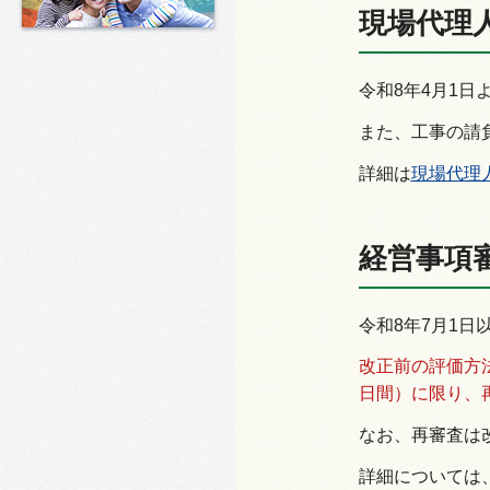
現場代理
令和8年4月1日
また、工事の請
詳細は
現場代理人
経営事項
令和8年7月1
改正前の評価方法
日間）に限り、
なお、再審査は
詳細については