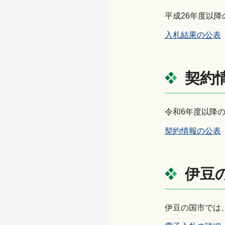
平成26年度以
入札結果の公表
契約
令和6年度以降
契約情報の公表
伊豆
伊豆の国市では