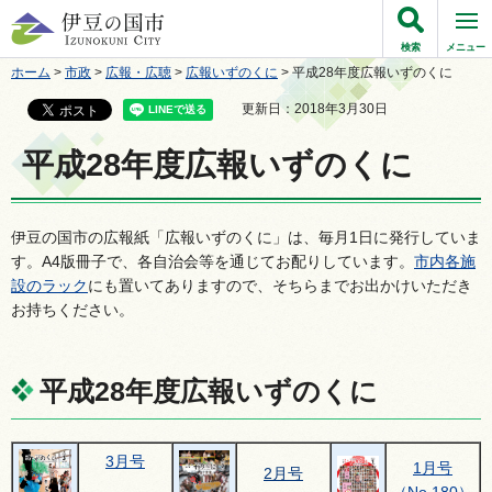
伊豆の国市
検索
メニュー
ホーム
>
市政
>
広報・広聴
>
広報いずのくに
> 平成28年度広報いずのくに
更新日：2018年3月30日
平成28年度広報いずのくに
伊豆の国市の広報紙「広報いずのくに」は、毎月1日に発行していま
す。A4版冊子で、各自治会等を通じてお配りしています。
市内各施
設のラック
にも置いてありますので、そちらまでお出かけいただき
お持ちください。
平成28年度広報いずのくに
3月号
1月号
2月号
（No.180）