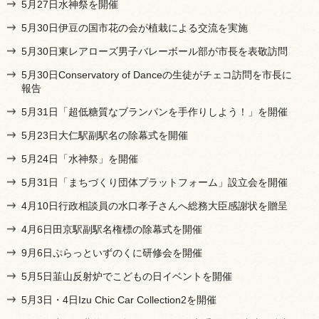
5月27日水神祭を開催
5月30日伊豆の国市花の会が植栽による交流を実施
5月30日東レアローズ男子バレーボール部が市長を表敬訪問
5月30日Conservatory of Danceの生徒がチェコ訪問を市長に
報告
5月31日「超低糖質なブランパンを手作りしよう！」を開催
5月23日大仁駅副駅名の除幕式を開催
5月24日「水神祭」を開催
5月31日「まちづくり団体プラットフォーム」設立会を開催
4月10日行政相談員の水口孝子さんへ総務大臣感謝状を贈呈
4月6日田京駅副駅名権標の除幕式を開催
9月6日ぷらっといずのくに研修会を開催
5月5日韮山反射炉でこどもの日イベントを開催
5月3日・4日Izu Chic Car Collection2を開催