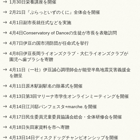
1月30日栄養講座を開催
2月21日『ぷらっといずのくに』全体会を開催
4月1日副市長就任式などを実施
4月4日Conservatory of Danceの生徒が市長を表敬訪問
4月7日伊豆の国市消防団が任命式を挙行
4月8日伊豆長岡ライオンズクラブ・大仁ライオンズクラブが
園児へ歯ブラシを寄贈
4月11日（一社）伊豆誠心調理師会が能登半島地震災害義援金
を贈呈
4月11日原木駅副駅名の除幕式を開催
4月13日第3回マリーナ市学生オンラインミーティングを開催
4月14日江川邸パンフェスタ+marche.を開催
4月17日民生委員児童委員協議会総会・全体研修会を開催
4月18日矢田家資料を市へ寄贈
4月13日14日ディスクドッグチャンピオンシップを開催