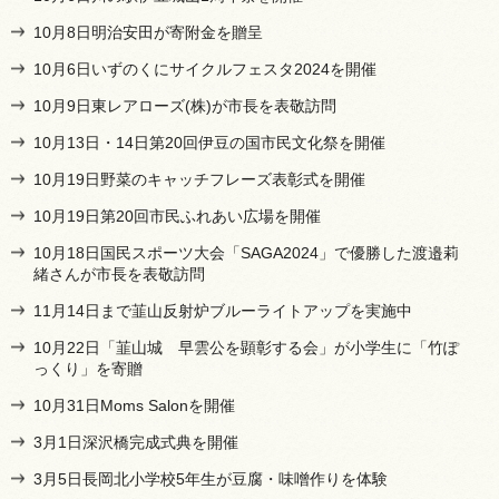
10月8日明治安田が寄附金を贈呈
10月6日いずのくにサイクルフェスタ2024を開催
10月9日東レアローズ(株)が市長を表敬訪問
10月13日・14日第20回伊豆の国市民文化祭を開催
10月19日野菜のキャッチフレーズ表彰式を開催
10月19日第20回市民ふれあい広場を開催
10月18日国民スポーツ大会「SAGA2024」で優勝した渡邉莉
緒さんが市長を表敬訪問
11月14日まで韮山反射炉ブルーライトアップを実施中
10月22日「韮山城 早雲公を顕彰する会」が小学生に「竹ぽ
っくり」を寄贈
10月31日Moms Salonを開催
3月1日深沢橋完成式典を開催
3月5日長岡北小学校5年生が豆腐・味噌作りを体験