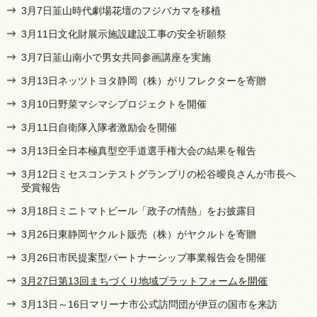
3月7日韮山時代劇場花壇のフジバカマを移植
3月11日文化財展示施設建設工事の安全祈願祭
3月7日韮山南小で男女共同参画講座を実施
3月13日ネッツトヨタ静岡（株）がリフレクターを寄贈
3月10日野菜マシマシプロジェクトを開催
3月11日自衛隊入隊者激励会を開催
3月13日全日本極真型空手道選手権大会の結果を報告
3月12日ミセスコンテストグランプリの松谷曖良さんが市長へ
受賞報告
3月18日ミニトマトビール「政子の情熱」をお披露目
3月26日東静岡ヤクルト販売（株）がヤクルトを寄贈
3月26日市民提案型パートナーシップ事業報告会を開催
3月27日第13回まちづくり地域プラットフォームを開催
3月13日～16日マリーナ市公式訪問団が伊豆の国市を来訪