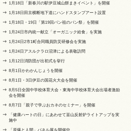
1月18日「新春川の駅伊豆城山餅まきイベント」を開催
1月18日田京横断地下道にハンドスタンプアート設置
1月18日・19日「第19回パン祖のパン祭」を開催
1月24日市内統一献立「オーガニック給食」を実施
1月24日2市1町合同職員防災研修会を実施
1月24日アスルクラロ沼津による表敬訪問
1月12日消防団が出初式を挙行
8月1日かわかんじょうを開催
8月1日・3日伊豆の国花火大会を開催
8月5日全国中学校体育大会・東海中学校体育大会出場者激励
会を開催
8月7日「親子で学ぶおカネのセミナー」を開催
「健康ハートの日」にあわせて韮山反射炉ライトアップを実
施中
「原爆と人間」パネル展を開催中