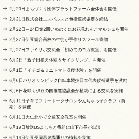
2月20日まちづくり団体プラットフォーム全体会を開催
2月21日株式会社エスパルスと包括連携協定を締結
2月22日～24日第2回いぬのくにお花見わんこマルシェを開催
2月27日伊豆総合高校の生徒が手作りスツール寄贈
2月27日ファミサポ交流会「初めてのヨガ教室」を開催
6月2日「親子田植え体験＆サイクリング」を開催
6月1日「イチゴ＆ミニトマト収穫体験」を開催
6月6日パリオリンピック自転車競技日本代表候補選手を激励
6月6日花咲く伊豆の国推進協議会が植栽による交流を実施
6月11日子育てフリートークサロンやんちゃっ子クラブ（前
期）を開催
6月11日大仁北小で交通安全教室を開催
6月19日放送BSよしもと番組に山下市長が出演
6月14日伊豆長岡温泉場通りの植栽を実施