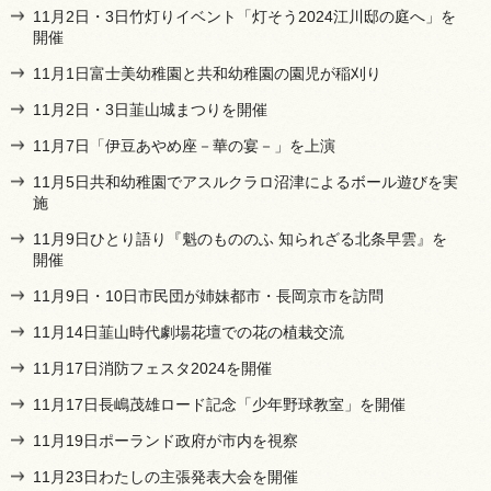
11月2日・3日竹灯りイベント「灯そう2024江川邸の庭へ」を
開催
11月1日富士美幼稚園と共和幼稚園の園児が稲刈り
11月2日・3日韮山城まつりを開催
11月7日「伊豆あやめ座－華の宴－」を上演
11月5日共和幼稚園でアスルクラロ沼津によるボール遊びを実
施
11月9日ひとり語り『魁のもののふ 知られざる北条早雲』を
開催
11月9日・10日市民団が姉妹都市・長岡京市を訪問
11月14日韮山時代劇場花壇での花の植栽交流
11月17日消防フェスタ2024を開催
11月17日長嶋茂雄ロード記念「少年野球教室」を開催
11月19日ポーランド政府が市内を視察
11月23日わたしの主張発表大会を開催