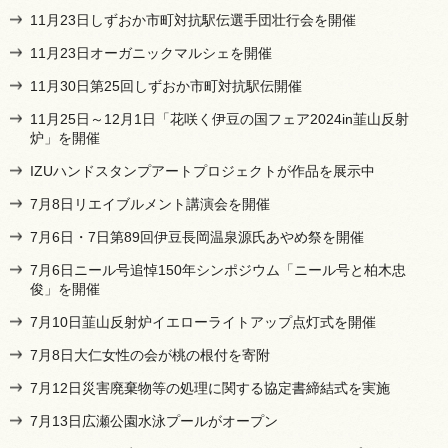
11月23日しずおか市町対抗駅伝選手団壮行会を開催
11月23日オーガニックマルシェを開催
11月30日第25回しずおか市町対抗駅伝開催
11月25日～12月1日「花咲く伊豆の国フェア2024in韮山反射
炉」を開催
IZUハンドスタンプアートプロジェクトが作品を展示中
7月8日リエイブルメント講演会を開催
7月6日・7日第89回伊豆長岡温泉源氏あやめ祭を開催
7月6日ニール号追悼150年シンポジウム「ニール号と柏木忠
俊」を開催
7月10日韮山反射炉イエローライトアップ点灯式を開催
7月8日大仁女性の会が桃の根付を寄附
7月12日災害廃棄物等の処理に関する協定書締結式を実施
7月13日広瀬公園水泳プールがオープン