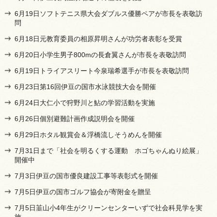
6月19日ソフトテニス県大会ダブルス優勝ペアが市長を表敬訪
問
6月18日元教育委員の相原昇明さんが功労者表彰を受賞
6月20日小学生男子800mの長倉翼さんが市長を表敬訪問
6月19日トライアスリート今泉瑞希選手が市長を表敬訪問
6月23日第16回伊豆の国市水泳競技大会を開催
6月24日大仁小で狩野川と鮎の学習活動を実施
6月26日個別避難計画作成説明会を開催
6月29日ホタル観賞会＆浮橋流しそうめんを開催
7月31日まで「社会を明るくする運動 ホゴちゃんぬり絵展」
開催中
7月3日伊豆の国市優良建設工事等表彰式を開催
7月5日伊豆の国市ゴルフ協会が寄附金を贈呈
7月5日韮山小4年生がクリーンセンターいずで社会科見学を実
施