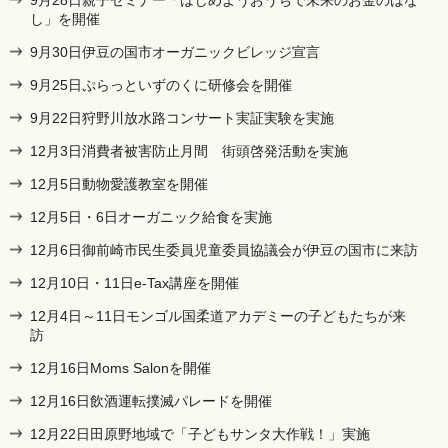
し」を開催
9月30日伊豆の国市オーガニックビレッジ宣言
9月25日ぷらっといずのくに研修会を開催
9月22日狩野川放水路コンサート実証実験を実施
12月3日消費者被害防止月間 街頭啓発活動を実施
12月5日動物愛護教室を開催
12月5日・6日オーガニック給食を実施
12月6日御前崎市民生委員児童委員協議会が伊豆の国市に来訪
12月10日・11日e-Tax講座を開催
12月4日～11日モンゴル国柔道アカデミーの子どもたちが来
訪
12月16日Moms Salonを開催
12月16日飲酒運転撲滅パレードを開催
12月22日田原野地域で「子どもサンタ大作戦！」実施