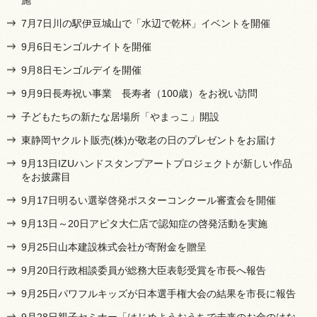
7月7日川の駅伊豆城山で「水辺で乾杯」イベントを開催
9月6日モンゴルナイトを開催
9月8日モンゴルデイを開催
9月9日長寿祝い事業 長寿者（100歳）をお祝い訪問
子どもたちの新たな居場所「やまっこ」開設
東静岡ヤクルト販売(株)が敬老の日のプレゼントをお届け
9月13日IZUハンドスタンプアートプロジェクトが新しい作品
をお披露目
9月17日明るい選挙啓発ポスターコンクール審査会を開催
9月13日～20日アピタ大仁店で認知症の啓発活動を実施
9月25日山本建設株式会社が寄附金を贈呈
9月20日行政相談委員が総務大臣表彰受賞を市長へ報告
9月25日パワフルキッズが日本選手権大会の結果を市長に報告
9月28日親子セミナー「はじめようおうちで未来のお金のはな