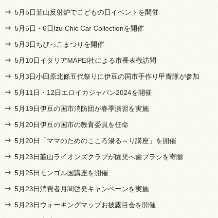
5月5日韮山反射炉でこどもの日イベントを開催
5月5日・6日Izu Chic Car Collectionを開催
5月3日ちびっこまつりを開催
5月10日イタリアMAPEI社による市長表敬訪問
5月3日小田原北條五代祭りに伊豆の国市手作り甲冑隊が参加
5月11日・12日エロイカジャパン2024を開催
5月19日伊豆の国市消防団が春季演習を実施
5月20日伊豆の国市の教育委員を任命
5月20日「ママのためのこころ湯る～り講座」を開催
5月23日韮山ライオンズクラブが園児へ歯ブラシを寄贈
5月25日モンゴル国講座を開催
5月23日消費者月間啓発キャンペーンを実施
5月23日ウォーキングマップお披露目会を開催