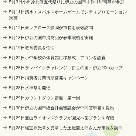
5月3日小田原北條五代祭りに伊豆の国市手作り甲冑隊が参加
5月11日清水エスパルスホームゲームでシティプロモーション
実施
5月12日東レアローズ静岡が市長を表敬訪問
5月18日伊豆の国市消防団が春季演習を実施
5月19日教育委員を任命
5月22日小中学校の体育館に移動式エアコンを設置
5月25日ランバイクチャレンジ－伊豆の国・伊豆20thカップ－
5月27日消費者月間街頭啓発キャンペーン
5月28日水神祭を開催
5月29日カウントダウン講座 第一回
5月30日伊豆の国市総合計画審議会が中間答申書を提出
5月29日韮山ライオンズクラブが園児へ歯ブラシを寄贈
5月28日瑞宝双光章を受章した土屋龍太郎さんが市長を訪問