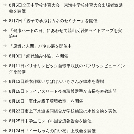
8月5日全国中学校体育大会・東海中学校体育大会出場者激励
会を開催
8月7日「親子で学ぶおカネのセミナー」を開催
「健康ハートの日」にあわせて韮山反射炉ライトアップを実
施中
「原爆と人間」パネル展を開催中
8月9日「網代編み体験」を開催
8月11日パリオリンピック自転車競技のパブリックビューイン
グを開催
8月13日絵本作家いなばけんいちさんが絵本を寄贈
8月15日トライアスリート今泉瑞希選手が市長を表敬訪問
8月18日「夏休み親子環境教室」を開催
8月23日市上下水道協同組合が学校施設の水栓交換を実施
8月25日中学生モンゴル国交流報告会を開催
8月24日『イーちゃんの白い杖』上映会を開催