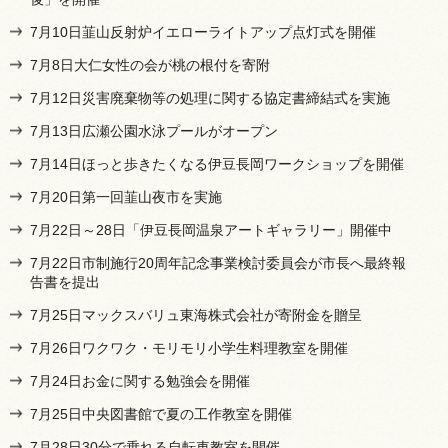
7月10日韮山反射炉イエローライトアップ点灯式を開催
7月8日大仁女性の会が桃の根付を寄附
7月12日災害廃棄物等の処理に関する協定書締結式を実施
7月13日広瀬公園水泳プールがオープン
7月14日ほっと歩きたくなる伊豆長岡ワークショップを開催
7月20日第一回韮山夜市を実施
7月22日～28日「伊豆長岡温泉アートギャラリー」開催中
7月22日市制施行20周年記念事業検討委員会が市長へ最終報
告書を提出
7月25日マックスバリュ東海株式会社が寄附金を贈呈
7月26日ワクワク・モリモリ小学生料理教室を開催
7月24日お金に関する勉強会を開催
7月25日中央図書館で夏の工作教室を開催
7月28日30分で乗れる自転車教室を開催