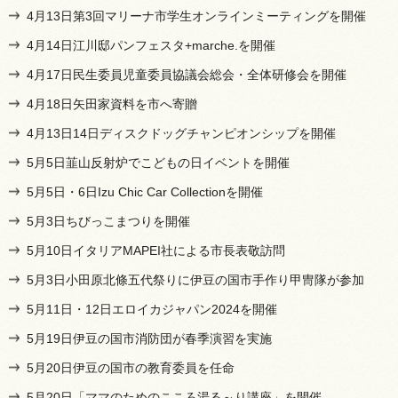
4月13日第3回マリーナ市学生オンラインミーティングを開催
4月14日江川邸パンフェスタ+marche.を開催
4月17日民生委員児童委員協議会総会・全体研修会を開催
4月18日矢田家資料を市へ寄贈
4月13日14日ディスクドッグチャンピオンシップを開催
5月5日韮山反射炉でこどもの日イベントを開催
5月5日・6日Izu Chic Car Collectionを開催
5月3日ちびっこまつりを開催
5月10日イタリアMAPEI社による市長表敬訪問
5月3日小田原北條五代祭りに伊豆の国市手作り甲冑隊が参加
5月11日・12日エロイカジャパン2024を開催
5月19日伊豆の国市消防団が春季演習を実施
5月20日伊豆の国市の教育委員を任命
5月20日「ママのためのこころ湯る～り講座」を開催