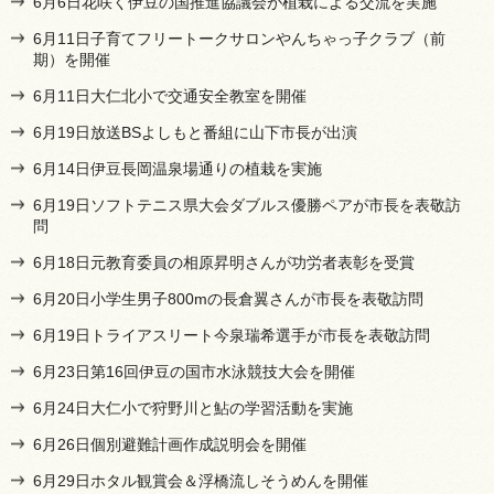
6月6日花咲く伊豆の国推進協議会が植栽による交流を実施
6月11日子育てフリートークサロンやんちゃっ子クラブ（前
期）を開催
6月11日大仁北小で交通安全教室を開催
6月19日放送BSよしもと番組に山下市長が出演
6月14日伊豆長岡温泉場通りの植栽を実施
6月19日ソフトテニス県大会ダブルス優勝ペアが市長を表敬訪
問
6月18日元教育委員の相原昇明さんが功労者表彰を受賞
6月20日小学生男子800mの長倉翼さんが市長を表敬訪問
6月19日トライアスリート今泉瑞希選手が市長を表敬訪問
6月23日第16回伊豆の国市水泳競技大会を開催
6月24日大仁小で狩野川と鮎の学習活動を実施
6月26日個別避難計画作成説明会を開催
6月29日ホタル観賞会＆浮橋流しそうめんを開催