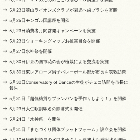
5月23日韮山ライオンズクラブが園児へ歯ブラシを寄贈
5月25日モンゴル国講座を開催
5月23日消費者月間啓発キャンペーンを実施
5月23日ウォーキングマップお披露目会を開催
5月27日水神祭を開催
5月30日伊豆の国市花の会が植栽による交流を実施
5月30日東レアローズ男子バレーボール部が市長を表敬訪問
5月30日Conservatory of Danceの生徒がチェコ訪問を市長に
報告
5月31日「超低糖質なブランパンを手作りしよう！」を開催
5月23日大仁駅副駅名の除幕式を開催
5月24日「水神祭」を開催
5月31日「まちづくり団体プラットフォーム」設立会を開催
4月10日行政相談員の水口孝子さんへ総務大臣感謝状を贈呈