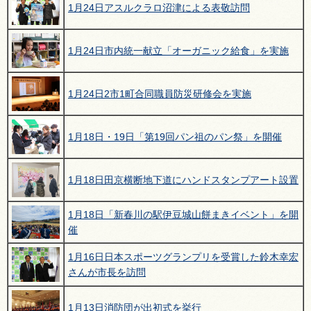
1月24日アスルクラロ沼津による表敬訪問
1月24日市内統一献立「オーガニック給食」を実施
1月24日2市1町合同職員防災研修会を実施
1月18日・19日「第19回パン祖のパン祭」を開催
1月18日田京横断地下道にハンドスタンプアート設置
1月18日「新春川の駅伊豆城山餅まきイベント」を開
催
1月16日日本スポーツグランプリを受賞した鈴木幸宏
さんが市長を訪問
1月13日消防団が出初式を挙行