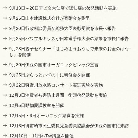
9月13日～20日アピタ大仁店で認知症の啓発活動を実施
9月25日山本建設株式会社が寄附金を贈呈
9月20日行政相談委員が総務大臣表彰受賞を市長へ報告
9月25日パワフルキッズが日本選手権大会の結果を市長に報告
9月28日親子セミナー「はじめようおうちで未来のお金のはな
し」を開催
9月30日伊豆の国市オーガニックビレッジ宣言
9月25日ぷらっといずのくに研修会を開催
9月22日狩野川放水路コンサート実証実験を実施
12月3日消費者被害防止月間 街頭啓発活動を実施
12月5日動物愛護教室を開催
12月5日・6日オーガニック給食を実施
12月6日御前崎市民生委員児童委員協議会が伊豆の国市に来訪
12月10日・11日e-Tax講座を開催