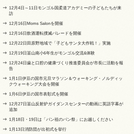
12月4日～11日モンゴル国柔道アカデミーの子どもたちが来
訪
12月16日Moms Salonを開催
12月16日飲酒運転撲滅パレードを開催
12月22日田原野地域で「子どもサンタ大作戦！」実施
12月19日韮山南小6年生がモンゴル交流&体験
12月24日歯と口腔の健康づくり推進委員会が市長に活動を報
告
1月1日伊豆の国市元旦マラソン＆ウォーキング・ノルディッ
クウォーキング大会を開催
1月6日伊豆の国市表彰式を開催
12月27日韮山反射炉ガイダンスセンターの動画に英語字幕が
追加
1月18日・19日は「パン祖のパン祭」にお越しください
1月13日消防団が出初式を挙行