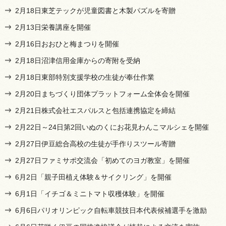
2月18日東芝テックが児童図書と木製パズルを寄贈
2月13日栄養講座を開催
2月16日おおひと梅まつりを開催
2月18日沼津信用金庫からの寄附を受納
2月18日東部特別支援学校の生徒が奉仕作業
2月20日まちづくり団体プラットフォーム全体会を開催
2月21日株式会社エスパルスと包括連携協定を締結
2月22日～24日第2回いぬのくにお花見わんこマルシェを開催
2月27日伊豆総合高校の生徒が手作りスツール寄贈
2月27日ファミサポ交流会「初めてのヨガ教室」を開催
6月2日「親子田植え体験＆サイクリング」を開催
6月1日「イチゴ＆ミニトマト収穫体験」を開催
6月6日パリオリンピック自転車競技日本代表候補選手を激励