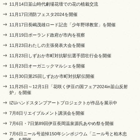
11月14日韮山時代劇場花壇での花の植栽交流
11月17日消防フェスタ2024を開催
11月17日長嶋茂雄ロード記念「少年野球教室」を開催
11月19日ポーランド政府が市内を視察
11月23日わたしの主張発表大会を開催
11月23日しずおか市町対抗駅伝選手団壮行会を開催
11月23日オーガニックマルシェを開催
11月30日第25回しずおか市町対抗駅伝開催
11月25日～12月1日「花咲く伊豆の国フェア2024in韮山反射
炉」を開催
IZUハンドスタンプアートプロジェクトが作品を展示中
7月8日リエイブルメント講演会を開催
7月6日・7日第89回伊豆長岡温泉源氏あやめ祭を開催
7月6日ニール号追悼150年シンポジウム「ニール号と柏木忠
俊」を開催