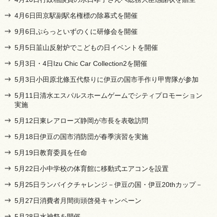
4月6日田京駅副駅名権標の除幕式を開催
9月6日ぷらっといずのくに研修会を開催
5月5日韮山反射炉でこどもの日イベントを開催
5月3日・4日Izu Chic Car Collection2を開催
5月3日小田原北條五代祭りに伊豆の国市手作り甲冑隊が参加
5月11日清水エスパルスホームゲームでシティプロモーション
実施
5月12日東レアローズ静岡が市長を表敬訪問
5月18日伊豆の国市消防団が春季演習を実施
5月19日教育委員を任命
5月22日小中学校の体育館に移動式エアコンを設置
5月25日ランバイクチャレンジ－伊豆の国・伊豆20thカップ－
5月27日消費者月間街頭啓発キャンペーン
5月28日水神祭を開催