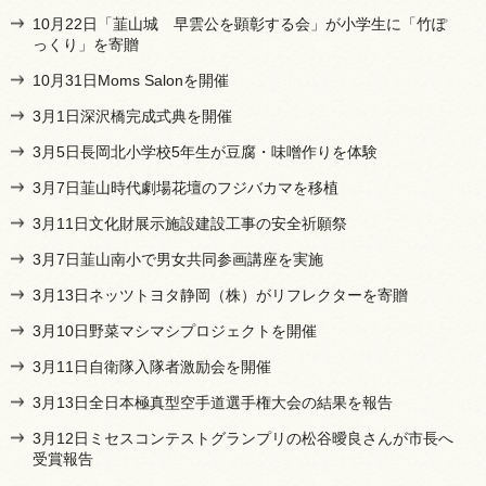
10月22日「韮山城 早雲公を顕彰する会」が小学生に「竹ぽ
っくり」を寄贈
10月31日Moms Salonを開催
3月1日深沢橋完成式典を開催
3月5日長岡北小学校5年生が豆腐・味噌作りを体験
3月7日韮山時代劇場花壇のフジバカマを移植
3月11日文化財展示施設建設工事の安全祈願祭
3月7日韮山南小で男女共同参画講座を実施
3月13日ネッツトヨタ静岡（株）がリフレクターを寄贈
3月10日野菜マシマシプロジェクトを開催
3月11日自衛隊入隊者激励会を開催
3月13日全日本極真型空手道選手権大会の結果を報告
3月12日ミセスコンテストグランプリの松谷曖良さんが市長へ
受賞報告