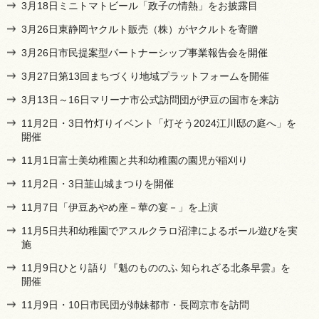
3月18日ミニトマトビール「政子の情熱」をお披露目
3月26日東静岡ヤクルト販売（株）がヤクルトを寄贈
3月26日市民提案型パートナーシップ事業報告会を開催
3月27日第13回まちづくり地域プラットフォームを開催
3月13日～16日マリーナ市公式訪問団が伊豆の国市を来訪
11月2日・3日竹灯りイベント「灯そう2024江川邸の庭へ」を
開催
11月1日富士美幼稚園と共和幼稚園の園児が稲刈り
11月2日・3日韮山城まつりを開催
11月7日「伊豆あやめ座－華の宴－」を上演
11月5日共和幼稚園でアスルクラロ沼津によるボール遊びを実
施
11月9日ひとり語り『魁のもののふ 知られざる北条早雲』を
開催
11月9日・10日市民団が姉妹都市・長岡京市を訪問