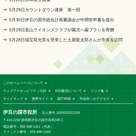
5月29日カウントダウン講座 第一回
5月30日伊豆の国市総合計画審議会が中間答申書を提出
5月29日韮山ライオンズクラブが園児へ歯ブラシを寄贈
5月28日瑞宝双光章を受章した土屋龍太郎さんが市長を訪問
このホームページについて
ウェブアクセシビリティ方針
RSS配信について
リンク集
サイトマップ
携帯サイト
開庁時間
市役所へのアクセス
伊豆の国市役所
法人番号 1000020222259
〒410-2292 静岡県伊豆の国市長岡340-1
電話番号：055-948-1411（代表）
ファックス番号：055-948-1169