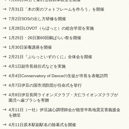
7月31日「木の実のフォトフレームを作ろう」を開催
7月2日SOSの出し方研修を開催
1月28日LOVOT（らぼっと）の総合学習を実施
1月25日・26日第60回鵺ばらい祭を開催
1月30日栄養講座を開催
2月21日『ぷらっといずのくに』全体会を開催
4月1日副市長就任式などを実施
4月4日Conservatory of Danceの生徒が市長を表敬訪問
4月7日伊豆の国市消防団が任命式を挙行
4月8日伊豆長岡ライオンズクラブ・大仁ライオンズクラブが
園児へ歯ブラシを寄贈
4月11日（一社）伊豆誠心調理師会が能登半島地震災害義援金
を贈呈
4月11日原木駅副駅名の除幕式を開催