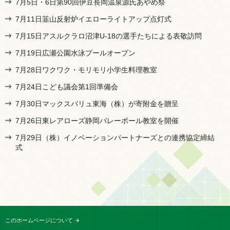
7月5日・6日第90回伊豆長岡温泉源氏あやめ祭
7月11日韮山反射炉イエローライトアップ点灯式
7月15日アスルクラロ沼津U-18の選手たちによる表敬訪問
7月19日広瀬公園水泳プールオープン
7月28日ワクワク・モリモリ小学生料理教室
7月24日こども議会第1回準備会
7月30日マックスバリュ東海（株）が寄附金を贈呈
7月26日東レアローズ静岡バレーボール教室を開催
7月29日（株）イノベーションパートナーズとの連携協定締結
式
このホームページについて