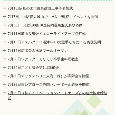
7月1日伊豆の国市優良建設工事等表彰式
7月7日川の駅伊豆城山で「水辺で乾杯」イベントを開催
7月5日・6日第90回伊豆長岡温泉源氏あやめ祭
7月11日韮山反射炉イエローライトアップ点灯式
7月15日アスルクラロ沼津U-18の選手たちによる表敬訪問
7月19日広瀬公園水泳プールオープン
7月28日ワクワク・モリモリ小学生料理教室
7月24日こども議会第1回準備会
7月30日マックスバリュ東海（株）が寄附金を贈呈
7月26日東レアローズ静岡バレーボール教室を開催
7月29日（株）イノベーションパートナーズとの連携協定締結
式