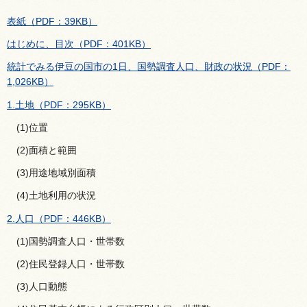
表紙（PDF：39KB）
はじめに、目次（PDF：401KB）
統計でみる伊豆の国市の1日、国勢調査人口、財政の状況（PDF：
1,026KB）
1.土地（PDF：295KB）
(1)位置
(2)面積と範囲
(3)用途地域別面積
(4)土地利用の状況
2.人口（PDF：446KB）
(1)国勢調査人口・世帯数
(2)住民登録人口・世帯数
(3)人口動態