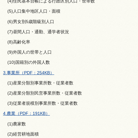
(4)住民基本台帳による行政区別人口・世帯数
(5)人口集中地区人口・面積
(6)男女別5歳階級別人口
(7)昼間人口・通勤、通学者状況
(8)高齢化率
(9)外国人の世帯と人口
(10)国籍別の外国人数
3.事業所（PDF：254KB）
(1)産業分類別事業所数・従業者数
(2)産業分類別民営事業所数・従業者数
(3)従業者規模別事業所数・従業者数
4.農業（PDF：191KB）
(1)農家数
(2)経営耕地面積