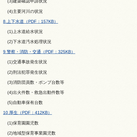
(3)建築確認申請状況
(4)主要河川の状況
8.上下水道（PDF：157KB）
(1)上水道給水状況
(2)下水道汚水処理状況
9.警察・消防・交通（PDF：325KB）
(1)交通事故発生状況
(2)刑法犯罪発生状況
(3)消防団員数・ポンプ台数等
(4)出火件数・救急出動件数等
(5)自動車保有台数
10.厚生（PDF：412KB）
(1)保育園園児数
(2)地域型保育事業園児数