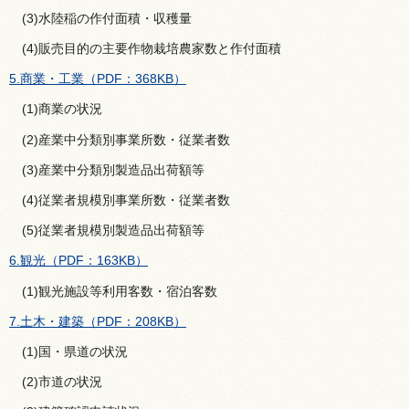
(3)水陸稲の作付面積・収穫量
(4)販売目的の主要作物栽培農家数と作付面積
5.商業・工業（PDF：368KB）
(1)商業の状況
(2)産業中分類別事業所数・従業者数
(3)産業中分類別製造品出荷額等
(4)従業者規模別事業所数・従業者数
(5)従業者規模別製造品出荷額等
6.観光（PDF：163KB）
(1)観光施設等利用客数・宿泊客数
7.土木・建築（PDF：208KB）
(1)国・県道の状況
(2)市道の状況