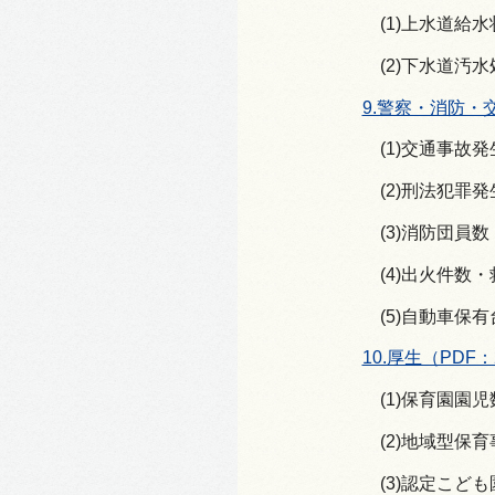
(1)上水道給
(2)下水道汚
9.警察・消防・交
(1)交通事故
(2)刑法犯罪
(3)消防団員
(4)出火件数
(5)自動車保
10.厚生（PDF：
(1)保育園園児
(2)地域型保
(3)認定こど