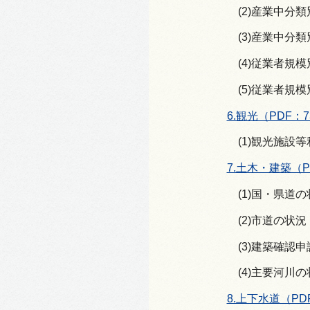
(2)産業中分
(3)産業中分
(4)従業者規
(5)従業者規
6.観光（PDF：7
(1)観光施設
7.土木・建築（P
(1)国・県道
(2)市道の状況
(3)建築確認
(4)主要河川
8.上下水道（PD