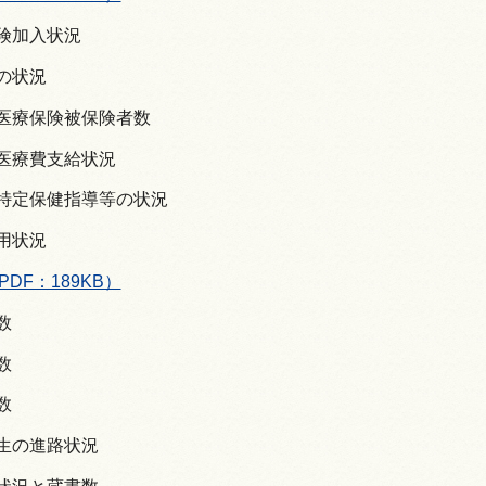
保険加入状況
費の状況
者医療保険被保険者数
者医療費支給状況
・特定保健指導等の状況
適用状況
PDF：189KB）
数
数
数
業生の進路状況