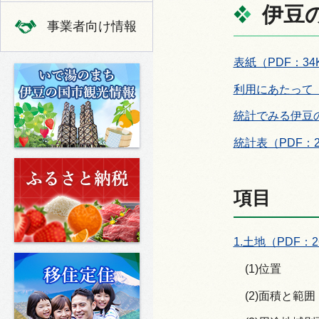
伊豆の
事業者向け情報
表紙（PDF：34
いで湯のまち 伊豆の国市の観光
利用にあたって（
統計でみる伊豆の
統計表（PDF：2,
ふるさと納税
項目
1.土地（PDF：2
移住定住
(1)位置
(2)面積と範囲