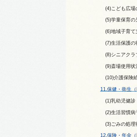
(4)こども広
(5)学童保育
(6)地域子育
(7)生活保護
(8)シニアク
(9)斎場使用状
(10)介護保険
11.保健・衛生（
(1)乳幼児健
(2)生活習慣
(3)ごみの処
12.保険・年金（