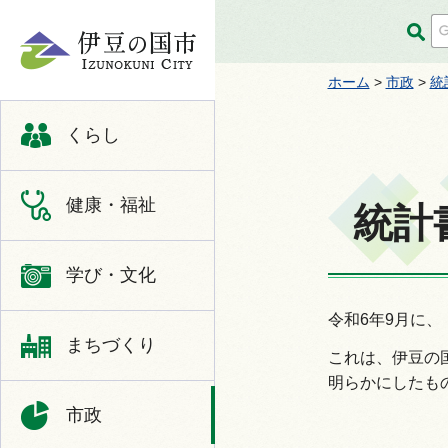
伊豆の国市
ホーム
>
市政
>
統
くらし
健康・福祉
統計
学び・文化
令和6年9月に、
まちづくり
これは、伊豆の
明らかにしたも
市政