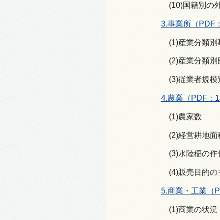
(10)国籍別
3.事業所（PDF：
(1)産業分類
(2)産業分類
(3)従業者規
4.農業（PDF：1
(1)農家数
(2)経営耕地面
(3)水陸稲の
(4)販売目的
5.商業・工業（P
(1)商業の状況