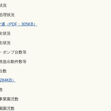
水状況
水処理状況
通（PDF：305KB）
発生状況
発生状況
数・ポンプ台数等
・救急出動件数等
有台数
284KB）
数
育事業園児数
も園園児数