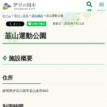
伊豆の国市
検索
メニュー
ホーム
>
学び・文化
>
貸出施設
> 韮山運動公園
更新日：2025年7月11日
韮山運動公園
施設概要
住所
静岡県伊豆の国市韮山多田860
利用時間