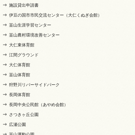
施設貸出申請書
伊豆の国市市民交流センター（大仁くぬぎ会館）
韮山生涯学習センター
韮山農村環境改善センター
大仁東体育館
江間グラウンド
大仁体育館
韮山体育館
狩野川リバーサイドパーク
長岡体育館
長岡中央公民館（あやめ会館）
さつきヶ丘公園
広瀬公園
韮山運動公園