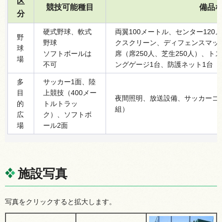
区
競技可能種目
備品
分
硬式野球、軟式
両翼100メートル、センター12
野
野球
クスクリーン、ディフェンスマッ
球
ソフトボールは
席（席250人、芝生250人）、ト
場
不可
ングゲージ1台、防護ネット1台
多
サッカー1面、陸
目
上競技（400メー
夜間照明、放送設備、サッカーゴ
的
トルトラッ
組）
広
ク）、ソフトボ
場
ール2面
施設写真
写真をクリックすると拡大します。