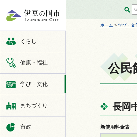
伊豆の国市
ホーム
>
学び・文
くらし
健康・福祉
公民
学び・文化
長岡
まちづくり
市政
新使用料金表