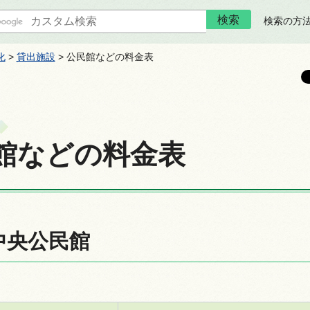
検索の方
化
>
貸出施設
> 公民館などの料金表
館などの料金表
中央公民館