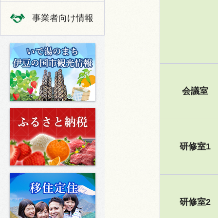
事業者向け情報
いで湯のまち 伊豆の国市の観光
会議室
ふるさと納税
研修室1
移住定住
研修室2