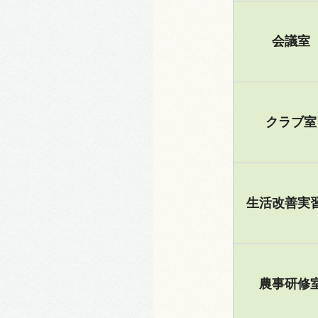
会議室
クラブ室
生活改善実
農事研修