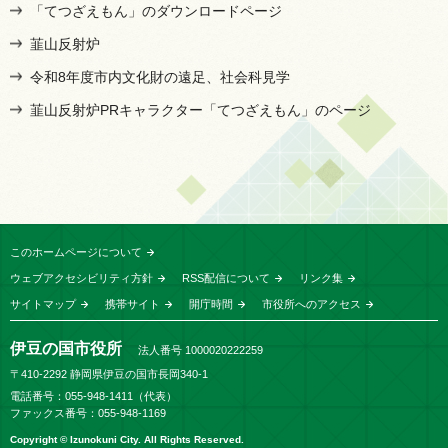
「てつざえもん」のダウンロードページ
韮山反射炉
令和8年度市内文化財の遠足、社会科見学
韮山反射炉PRキャラクター「てつざえもん」のページ
このホームページについて
ウェブアクセシビリティ方針
RSS配信について
リンク集
サイトマップ
携帯サイト
開庁時間
市役所へのアクセス
伊豆の国市役所
法人番号 1000020222259
〒410-2292 静岡県伊豆の国市長岡340-1
電話番号：055-948-1411（代表）
ファックス番号：055-948-1169
Copyright © Izunokuni City. All Rights Reserved.