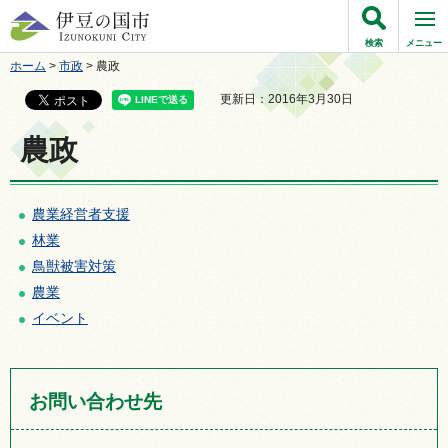
伊豆の国市
検索
メニュー
ホーム
>
市政
> 農政
更新日：2016年3月30日
農政
農業経営者支援
林業
鳥獣被害対策
農業
イベント
お問い合わせ先