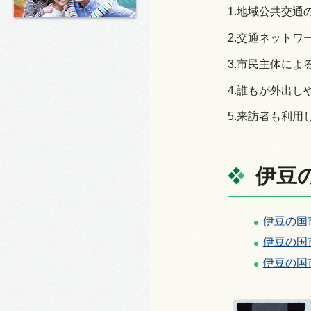
1.地域公共交通
2.交通ネットワ
3.市民主体によ
4.誰もが外出し
5.来訪者も利用
伊豆
伊豆の国市
伊豆の国市
伊豆の国市