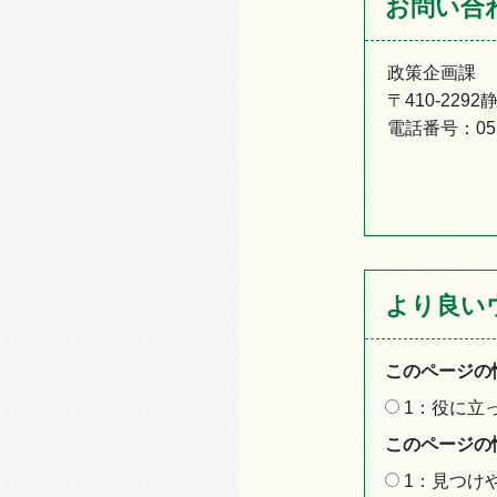
お問い合
政策企画課
〒410-22
電話番号：055-
より良い
このページの
1：役に立
このページの
1：見つけ