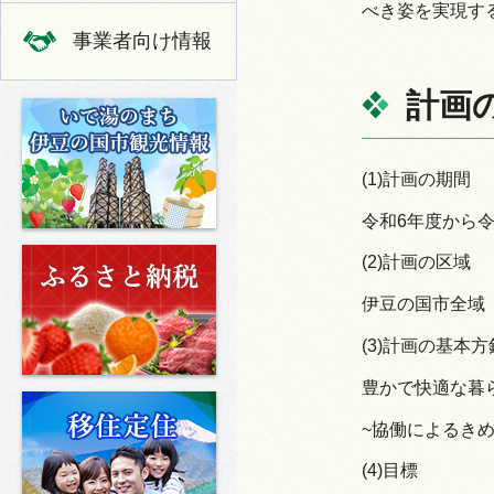
べき姿を実現す
事業者向け情報
計画
いで湯のまち 伊豆の国市の観光
(1)計画の期間
令和6年度から令和
ふるさと納税
(2)計画の区域
伊豆の国市全域
(3)計画の基本方
豊かで快適な暮
移住定住
~協働によるき
(4)目標