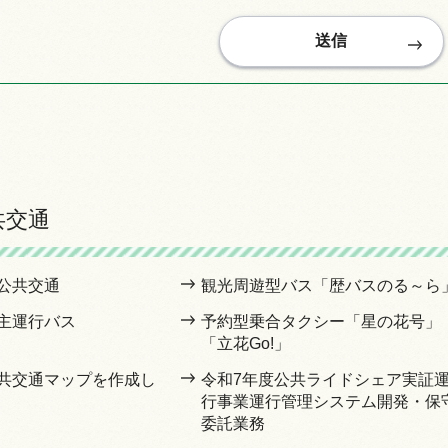
共交通
公共交通
観光周遊型バス「歴バスのる～ら
主運行バス
予約型乗合タクシー「星の花号」
「立花Go!」
共交通マップを作成し
令和7年度公共ライドシェア実証
行事業運行管理システム開発・保
委託業務