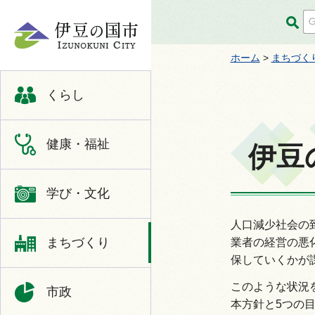
伊豆の国市
ホーム
>
まちづく
くらし
健康・福祉
伊豆
学び・文化
人口減少社会の
まちづくり
業者の経営の悪
保していくかが
このような状況
市政
本方針と5つの