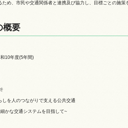
るため、市民や交通関係者と連携及び協力し、目標ごとの施策
の概要
情報
10年度(5年間)
針
らしを人のつながりで支える公共交通
め細かな交通システムを目指して~