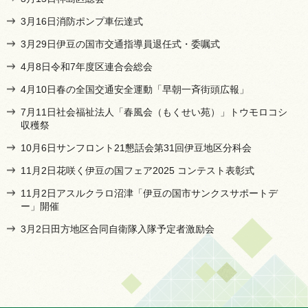
3月16日消防ポンプ車伝達式
3月29日伊豆の国市交通指導員退任式・委嘱式
4月8日令和7年度区連合会総会
4月10日春の全国交通安全運動「早朝一斉街頭広報」
7月11日社会福祉法人「春風会（もくせい苑）」トウモロコシ
収穫祭
10月6日サンフロント21懇話会第31回伊豆地区分科会
11月2日花咲く伊豆の国フェア2025 コンテスト表彰式
11月2日アスルクラロ沼津「伊豆の国市サンクスサポートデ
ー」開催
3月2日田方地区合同自衛隊入隊予定者激励会