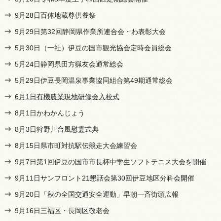
9月28日百体地蔵尊供養祭
9月29日第32回静岡県作業所連合会・わ表彰大会
5月30日（一社）伊豆の国市観光協会定時会員総会
5月24日静岡県田方猟友会通常総会
5月29日伊豆長岡温泉事業協同組合第49期通常総会
6月1日有機農業現地研修会入校式
8月1日かわかんじょう
8月3日狩野川台風慰霊式典
8月15日県市町対抗駅伝競走大会練習会
9月7日第1回伊豆の国市市長杯中学生ソフトテニス大会を開催
9月11日サンフロント21懇話会第30回伊豆地区分科会開催
9月20日「秋の全国交通安全運動」早朝一斉街頭広報
9月16日三福区・長岡区敬老会