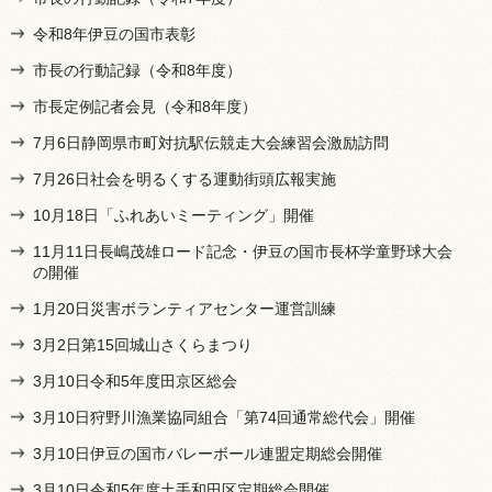
令和8年伊豆の国市表彰
市長の行動記録（令和8年度）
市長定例記者会見（令和8年度）
7月6日静岡県市町対抗駅伝競走大会練習会激励訪問
7月26日社会を明るくする運動街頭広報実施
10月18日「ふれあいミーティング」開催
11月11日長嶋茂雄ロード記念・伊豆の国市長杯学童野球大会
の開催
1月20日災害ボランティアセンター運営訓練
3月2日第15回城山さくらまつり
3月10日令和5年度田京区総会
3月10日狩野川漁業協同組合「第74回通常総代会」開催
3月10日伊豆の国市バレーボール連盟定期総会開催
3月10日令和5年度土手和田区定期総会開催