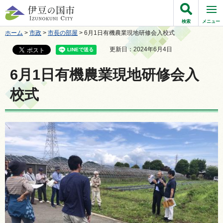
伊豆の国市
検索
メニュー
ホーム
>
市政
>
市長の部屋
> 6月1日有機農業現地研修会入校式
更新日：2024年6月4日
6月1日有機農業現地研修会入
校式