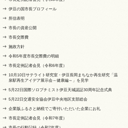
伊豆の国市長プロフィール
所信表明
市長の資産公開
市長交際費
施政方針
令和5年度市長交際費の明細
市長定例記者会見（令和6年度）
10月10日サテライト研究室・伊豆長岡まちなか再生研究「温
泉駅再生アイデア展示会～健康編～」を見学
5月22日国際ソロプチミスト伊豆天城認証30周年記念式典
5月22日交通安全協会伊豆中央地区支部総会
企業版ふるさと納税でご寄付いただいた企業にお礼
市長定例記者会見（令和7年度）
市長の行動記録（令和7年度）