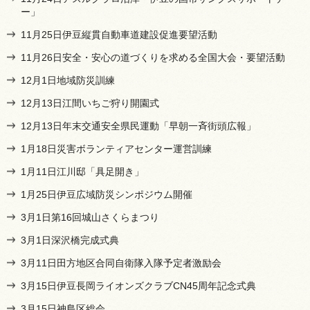
ー」
11月25日伊豆縦貫自動車道建設促進要望活動
11月26日安全・安心の道づくりを求める全国大会・要望活動
12月1日地域防災訓練
12月13日江間いちご狩り開園式
12月13日年末交通安全県民運動「早朝一斉街頭広報」
1月18日災害ボランティアセンター運営訓練
1月11日江川邸「具足開き」
1月25日伊豆広域防災シンポジウム開催
3月1日第16回城山さくらまつり
3月1日深沢橋完成式典
3月11日田方地区合同自衛隊入隊予定者激励会
3月15日伊豆長岡ライオンズクラブCN45周年記念式典
3月15日神島区総会