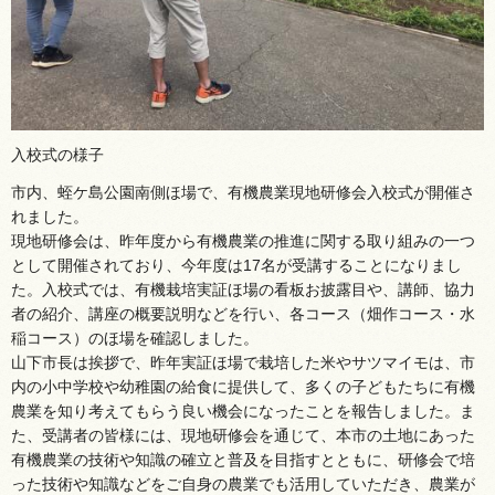
入校式の様子
市内、蛭ケ島公園南側ほ場で、有機農業現地研修会入校式が開催さ
れました。
現地研修会は、昨年度から有機農業の推進に関する取り組みの一つ
として開催されており、今年度は17名が受講することになりまし
た。入校式では、有機栽培実証ほ場の看板お披露目や、講師、協力
者の紹介、講座の概要説明などを行い、各コース（畑作コース・水
稲コース）のほ場を確認しました。
山下市長は挨拶で、昨年実証ほ場で栽培した米やサツマイモは、市
内の小中学校や幼稚園の給食に提供して、多くの子どもたちに有機
農業を知り考えてもらう良い機会になったことを報告しました。ま
た、受講者の皆様には、現地研修会を通じて、本市の土地にあった
有機農業の技術や知識の確立と普及を目指すとともに、研修会で培
った技術や知識などをご自身の農業でも活用していただき、農業が