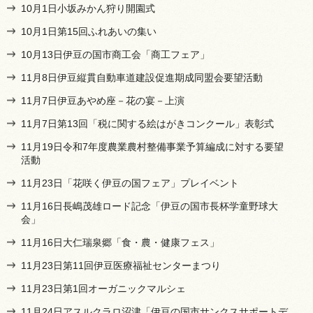
10月1日小坂みかん狩り開園式
10月1日第15回ふれあいの集い
10月13日伊豆の国市商工会「商工フェア」
11月8日伊豆縦貫自動車道建設促進期成同盟会要望活動
11月7日伊豆あやめ座－花の宴－上演
11月7日第13回「税に関する絵はがきコンクール」表彰式
11月19日令和7年度農業農村整備事業予算編成に対する要望
活動
11月23日「花咲く伊豆の国フェア」プレイベント
11月16日長嶋茂雄ロード記念「伊豆の国市長杯学童野球大
会」
11月16日大仁瑞泉郷「食・農・健康フェス」
11月23日第11回伊豆医療福祉センターまつり
11月23日第1回オーガニックマルシェ
11月24日アスルクラロ沼津「伊豆の国市サンクスサポートデ