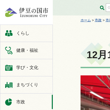
伊豆の国市
ホーム
>
市政
>
市
くらし
健康・福祉
12
学び・文化
まちづくり
市政