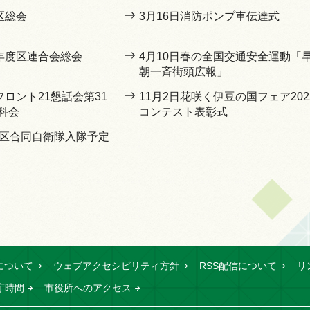
区総会
3月16日消防ポンプ車伝達式
7年度区連合会総会
4月10日春の全国交通安全運動「
朝一斉街頭広報」
フロント21懇話会第31
11月2日花咲く伊豆の国フェア202
科会
コンテスト表彰式
地区合同自衛隊入隊予定
について
ウェブアクセシビリティ方針
RSS配信について
リ
庁時間
市役所へのアクセス