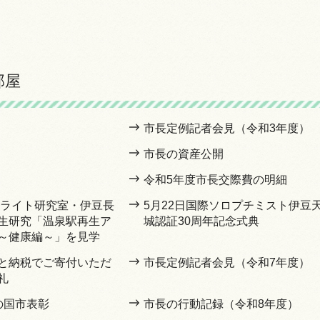
部屋
市長定例記者会見（令和3年度）
市長の資産公開
令和5年度市長交際費の明細
サテライト研究室・伊豆長
5月22日国際ソロプチミスト伊豆
生研究「温泉駅再生ア
城認証30周年記念式典
～健康編～」を見学
と納税でご寄付いただ
市長定例記者会見（令和7年度）
礼
の国市表彰
市長の行動記録（令和8年度）