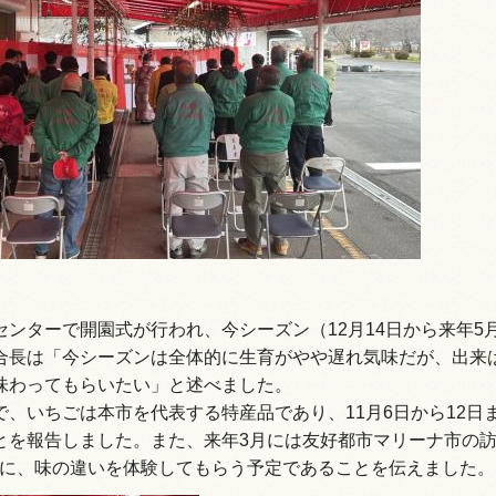
情報
センターで開園式が行われ、今シーズン（12月14日から来年5
合長は「今シーズンは全体的に生育がやや遅れ気味だが、出来
味わってもらいたい」と述べました。
で、いちごは本市を代表する特産品であり、11月6日から12日
とを報告しました。また、来年3月には友好都市マリーナ市の
もに、味の違いを体験してもらう予定であることを伝えました。