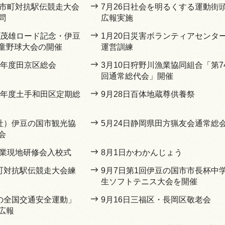
県市町対抗駅伝競走大会
7月26日社会を明るくする運動街
問
広報実施
長嶋茂雄ロード記念・伊豆
1月20日災害ボランティアセンタ
童野球大会の開催
運営訓練
5年度田京区総会
3月10日狩野川漁業協同組合「第7
回通常総代会」開催
和5年度土手和田区定期総
9月28日百体地蔵尊供養祭
一社）伊豆の国市観光協
5月24日静岡県田方猟友会通常総
会
農業現地研修会入校式
8月1日かわかんじょう
市町対抗駅伝競走大会練
9月7日第1回伊豆の国市市長杯中
生ソフトテニス大会を開催
秋の全国交通安全運動」
9月16日三福区・長岡区敬老会
広報