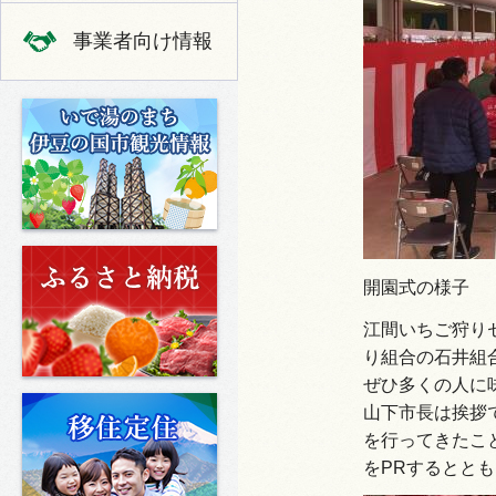
事業者向け情報
いで湯のまち 伊豆の国市の観光
ふるさと納税
開園式の様子
江間いちご狩り
り組合の石井組
ぜひ多くの人に
移住定住
山下市長は挨拶
を行ってきたこ
をPRするとと