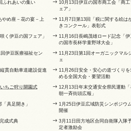
5回ふれあいの集い
10月13日伊豆の国市商工会「商工
ェア」
豆あやめ座－花の宴－上
11月7日第13回「税に関する絵は
きコンクール」表彰式
「花咲く伊豆の国フェア」
11月16日長嶋茂雄ロード記念「伊
の国市長杯学童野球大会」
11回伊豆医療福祉セン
11月23日第1回オーガニックマル
ェ
伊豆縦貫自動車道建設促進
11月26日安全・安心の道づくりを
める全国大会・要望活動
間いちご狩り開園式
12月13日年末交通安全県民運動「
朝一斉街頭広報」
川邸「具足開き」
1月25日伊豆広域防災シンポジウ
開催
橋完成式典
3月11日田方地区合同自衛隊入隊
定者激励会