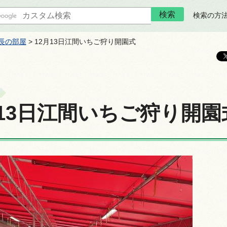
検索の方
長の部屋
> 12月13日江間いちご狩り開園式
月13日江間いちご狩り開園