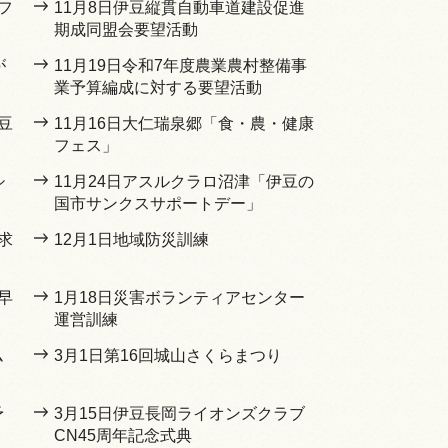
フ
11月8日伊豆縦貫自動車道建設促進
期成同盟会要望活動
が
11月19日令和7年度農業農村整備事
業予算編成に対する要望活動
豆
11月16日大仁瑞泉郷「食・農・健康
フェス」
シ
11月24日アスルクラロ沼津「伊豆の
国市サンクスサポートデー」
求
12月1日地域防災訓練
早
1月18日災害ボランティアセンター
運営訓練
ム
3月1日第16回城山さくらまつり
予
3月15日伊豆長岡ライオンズクラブ
CN45周年記念式典