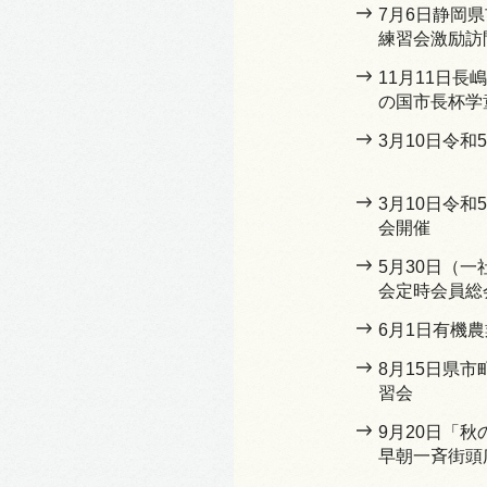
7月6日静岡
練習会激励訪
11月11日
の国市長杯学
3月10日令和
3月10日令
会開催
5月30日（
会定時会員総
6月1日有機
8月15日県
習会
9月20日「
早朝一斉街頭