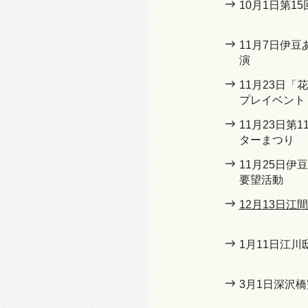
10月1日第1
11月7日伊
演
11月23日
プレイベント
11月23日第
ターまつり
11月25日
要望活動
12月13日江
1月11日江
3月1日深沢