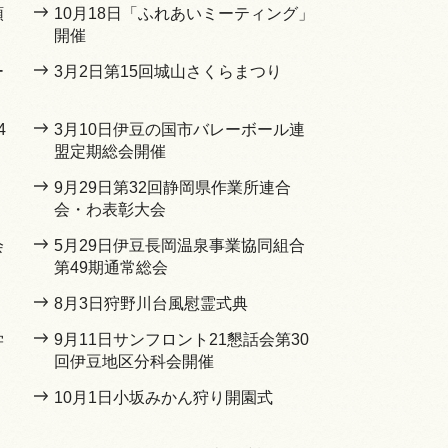
頭
10月18日「ふれあいミーティング」
開催
ー
3月2日第15回城山さくらまつり
4
3月10日伊豆の国市バレーボール連
盟定期総会開催
9月29日第32回静岡県作業所連合
会・わ表彰大会
会
5月29日伊豆長岡温泉事業協同組合
第49期通常総会
8月3日狩野川台風慰霊式典
学
9月11日サンフロント21懇話会第30
回伊豆地区分科会開催
10月1日小坂みかん狩り開園式