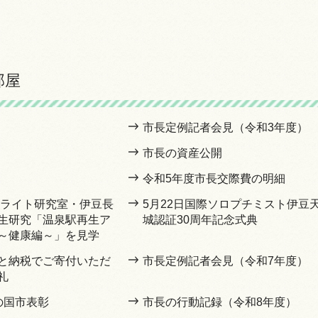
部屋
市長定例記者会見（令和3年度）
市長の資産公開
令和5年度市長交際費の明細
サテライト研究室・伊豆長
5月22日国際ソロプチミスト伊豆
生研究「温泉駅再生ア
城認証30周年記念式典
～健康編～」を見学
と納税でご寄付いただ
市長定例記者会見（令和7年度）
礼
の国市表彰
市長の行動記録（令和8年度）