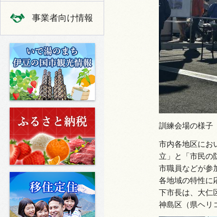
事業者向け情報
いで湯のまち 伊豆の国市の観光
ふるさと納税
訓練会場の様子
市内各地区にお
立」と「市民の
市職員などが参
移住定住
各地域の特性に
下市長は、大仁
神島区（県ヘリ