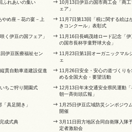
5回ふれあいの集い
10月13日伊豆の国市商工会「商工
ェア」
豆あやめ座－花の宴－上
11月7日第13回「税に関する絵は
きコンクール」表彰式
「花咲く伊豆の国フェア」
11月16日長嶋茂雄ロード記念「伊
の国市長杯学童野球大会」
11回伊豆医療福祉セン
11月23日第1回オーガニックマル
ェ
伊豆縦貫自動車道建設促進
11月26日安全・安心の道づくりを
める全国大会・要望活動
間いちご狩り開園式
12月13日年末交通安全県民運動「
朝一斉街頭広報」
川邸「具足開き」
1月25日伊豆広域防災シンポジウ
開催
橋完成式典
3月11日田方地区合同自衛隊入隊
定者激励会