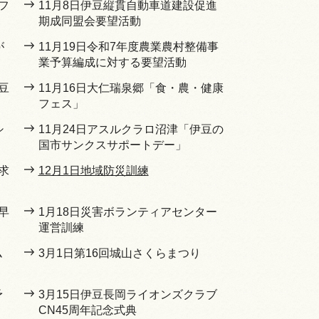
フ
11月8日伊豆縦貫自動車道建設促進
期成同盟会要望活動
が
11月19日令和7年度農業農村整備事
業予算編成に対する要望活動
豆
11月16日大仁瑞泉郷「食・農・健康
フェス」
シ
11月24日アスルクラロ沼津「伊豆の
国市サンクスサポートデー」
求
12月1日地域防災訓練
早
1月18日災害ボランティアセンター
運営訓練
ム
3月1日第16回城山さくらまつり
予
3月15日伊豆長岡ライオンズクラブ
CN45周年記念式典