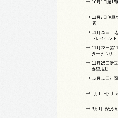
10月1日第1
11月7日伊
演
11月23日
プレイベント
11月23日第
ターまつり
11月25日
要望活動
12月13日江
1月11日江
3月1日深沢