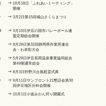
頭
10月18日「ふれあいミーティング」
開催
ー
3月2日第15回城山さくらまつり
4
3月10日伊豆の国市バレーボール連
盟定期総会開催
9月29日第32回静岡県作業所連合
会・わ表彰大会
会
5月29日伊豆長岡温泉事業協同組合
第49期通常総会
8月3日狩野川台風慰霊式典
学
9月11日サンフロント21懇話会第30
回伊豆地区分科会開催
10月1日小坂みかん狩り開園式