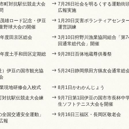
県市町対抗駅伝競走大会
7月26日社会を明るくする運動街
問
広報実施
長嶋茂雄ロード記念・伊豆
1月20日災害ボランティアセンタ
童野球大会の開催
運営訓練
5年度田京区総会
3月10日狩野川漁業協同組合「第7
回通常総代会」開催
和5年度土手和田区定期総
9月28日百体地蔵尊供養祭
一社）伊豆の国市観光協
5月24日静岡県田方猟友会通常総
会
農業現地研修会入校式
8月1日かわかんじょう
市町対抗駅伝競走大会練
9月7日第1回伊豆の国市市長杯中
生ソフトテニス大会を開催
秋の全国交通安全運動」
9月16日三福区・長岡区敬老会
広報