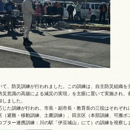
情報
いて、防災訓練が行われました。この訓練は、自主防災組織を
防災意識の高揚による減災の実現」を主眼に置いて実施され、
加しました。
応じた訓練が行われ、市長・副市長・教育長の三役はそれぞれ
区（避難・移動訓練、土嚢訓練）、田京区（本部訓練、可搬ポン
コプター連携訓練：川の駅「伊豆城山」にて）の訓練を視察し