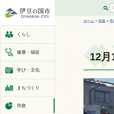
伊豆の国市
ホーム
>
市政
>
市
くらし
健康・福祉
12
学び・文化
まちづくり
市政