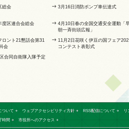
区総会
3月16日消防ポンプ車伝達式
7年度区連合会総会
4月10日春の全国交通安全運動「
朝一斉街頭広報」
フロント21懇話会第31
11月2日花咲く伊豆の国フェア202
科会
コンテスト表彰式
地区合同自衛隊入隊予定
について
ウェブアクセシビリティ方針
RSS配信について
リ
庁時間
市役所へのアクセス