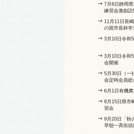
7月6日静岡
練習会激励訪
11月11日
の国市長杯学
3月10日令和
3月10日令
会開催
5月30日（
会定時会員総
6月1日有機
8月15日県
習会
9月20日「
早朝一斉街頭