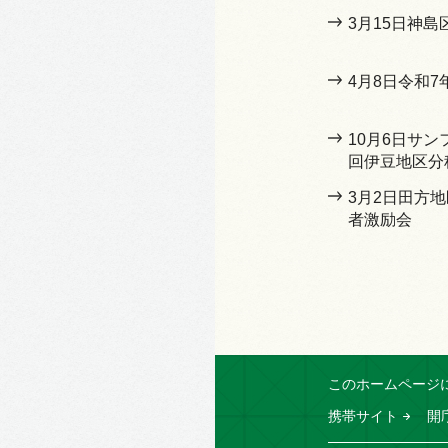
3月15日神島
4月8日令和
10月6日サン
回伊豆地区分
3月2日田方
者激励会
このホームページ
携帯サイト
開