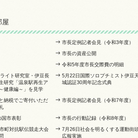
部屋
市長定例記者会見（令和3年度）
市長の資産公開
令和5年度市長交際費の明細
サテライト研究室・伊豆長
5月22日国際ソロプチミスト伊豆
生研究「温泉駅再生ア
城認証30周年記念式典
～健康編～」を見学
と納税でご寄付いただ
市長定例記者会見（令和7年度）
礼
の国市表彰
市長の行動記録（令和8年度）
県市町対抗駅伝競走大会
7月26日社会を明るくする運動街
問
広報実施