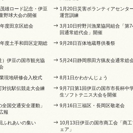
長嶋茂雄ロード記念・伊豆
1月20日災害ボランティアセンタ
童野球大会の開催
運営訓練
5年度田京区総会
3月10日狩野川漁業協同組合「第7
回通常総代会」開催
和5年度土手和田区定期総
9月28日百体地蔵尊供養祭
一社）伊豆の国市観光協
5月24日静岡県田方猟友会通常総
会
農業現地研修会入校式
8月1日かわかんじょう
市町対抗駅伝競走大会練
9月7日第1回伊豆の国市市長杯中
生ソフトテニス大会を開催
秋の全国交通安全運動」
9月16日三福区・長岡区敬老会
広報
5回ふれあいの集い
10月13日伊豆の国市商工会「商工
ェア」