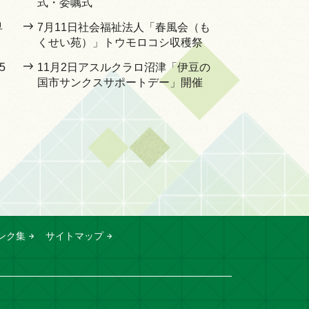
式・委嘱式
早
7月11日社会福祉法人「春風会（も
くせい苑）」トウモロコシ収穫祭
5
11月2日アスルクラロ沼津「伊豆の
国市サンクスサポートデー」開催
ンク集
サイトマップ