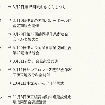
ー
3月2日第15回城山さくらまつり
4
3月10日伊豆の国市バレーボール連
盟定期総会開催
9月29日第32回静岡県作業所連合
会・わ表彰大会
会
5月29日伊豆長岡温泉事業協同組合
第49期通常総会
8月3日狩野川台風慰霊式典
学
9月11日サンフロント21懇話会第30
回伊豆地区分科会開催
10月1日小坂みかん狩り開園式
フ
11月8日伊豆縦貫自動車道建設促進
期成同盟会要望活動