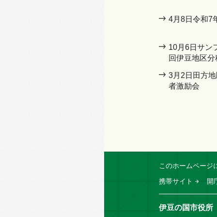
4月8日令和
10月6日サン
回伊豆地区分
3月2日田方
者激励会
このホームページ
携帯サイト
開
伊豆の国市役所