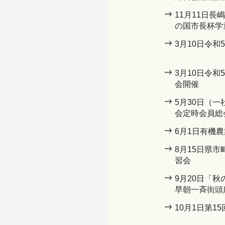
11月11日
の国市長杯学
3月10日令和
3月10日令
会開催
5月30日（
会定時会員総
6月1日有機
8月15日県
習会
9月20日「
早朝一斉街頭
10月1日第1