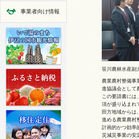
事業者向け情報
いで湯のまち 伊豆の国市の観光
笹川農林水産副
ふるさと納税
農業農村整備事
進協議会として
この要請書には
項が盛り込まれ
田方地域からは
移住定住
進める農業農村
計画的かつ効率
災減災事業の安