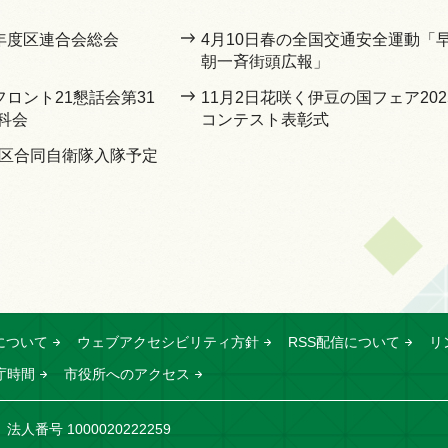
7年度区連合会総会
4月10日春の全国交通安全運動「
朝一斉街頭広報」
フロント21懇話会第31
11月2日花咲く伊豆の国フェア202
科会
コンテスト表彰式
地区合同自衛隊入隊予定
について
ウェブアクセシビリティ方針
RSS配信について
リ
庁時間
市役所へのアクセス
法人番号 1000020222259