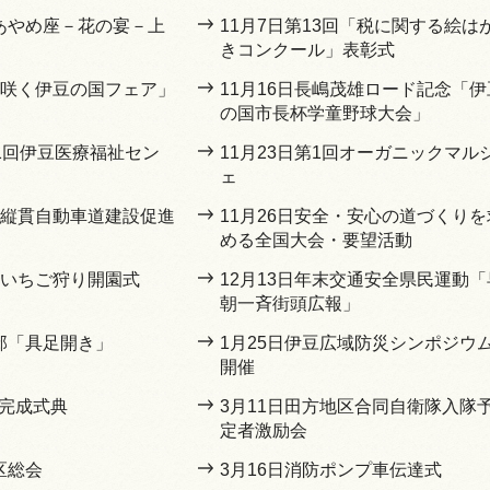
豆あやめ座－花の宴－上
11月7日第13回「税に関する絵は
きコンクール」表彰式
「花咲く伊豆の国フェア」
11月16日長嶋茂雄ロード記念「伊
の国市長杯学童野球大会」
11回伊豆医療福祉セン
11月23日第1回オーガニックマル
ェ
伊豆縦貫自動車道建設促進
11月26日安全・安心の道づくりを
める全国大会・要望活動
間いちご狩り開園式
12月13日年末交通安全県民運動「
朝一斉街頭広報」
川邸「具足開き」
1月25日伊豆広域防災シンポジウ
開催
橋完成式典
3月11日田方地区合同自衛隊入隊
定者激励会
区総会
3月16日消防ポンプ車伝達式