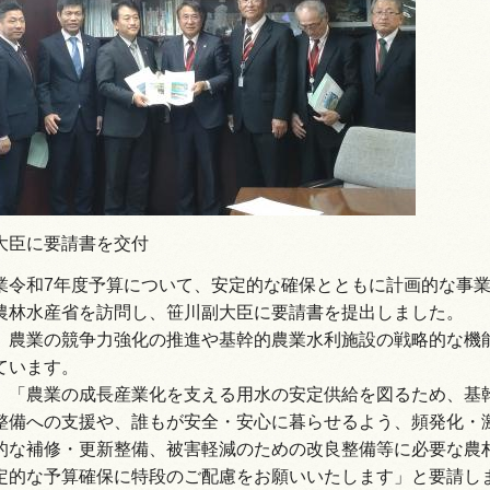
情報
大臣に要請書を交付
業令和7年度予算について、安定的な確保とともに計画的な事
農林水産省を訪問し、笹川副大臣に要請書を提出しました。
、農業の競争力強化の推進や基幹的農業水利施設の戦略的な機
ています。
、「農業の成長産業化を支える用水の安定供給を図るため、基
整備への支援や、誰もが安全・安心に暮らせるよう、頻発化・
的な補修・更新整備、被害軽減のための改良整備等に必要な農
定的な予算確保に特段のご配慮をお願いいたします」と要請し