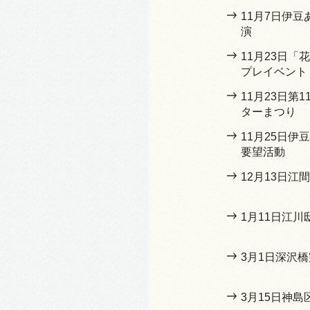
11月7日伊
演
11月23日
プレイベント
11月23日第
ターまつり
11月25日
要望活動
12月13日江
1月11日江
3月1日深沢
3月15日神島