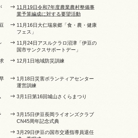
が
11月19日令和7年度農業農村整備事
業予算編成に対する要望活動
豆
11月16日大仁瑞泉郷「食・農・健康
フェス」
シ
11月24日アスルクラロ沼津「伊豆の
国市サンクスサポートデー」
求
12月1日地域防災訓練
早
1月18日災害ボランティアセンター
運営訓練
ム
3月1日第16回城山さくらまつり
予
3月15日伊豆長岡ライオンズクラブ
CN45周年記念式典
3月29日伊豆の国市交通指導員退任