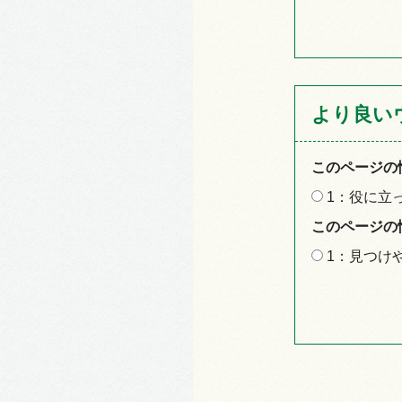
より良い
このページの
1：役に立
このページの
1：見つけ