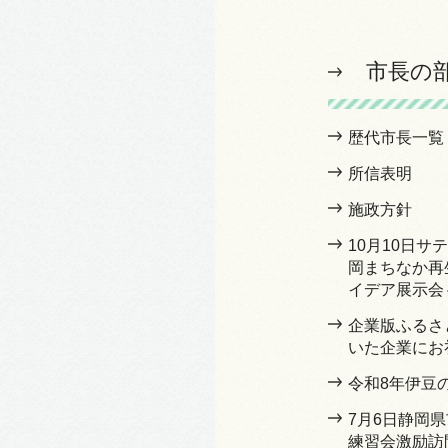
市長の
歴代市長一覧
所信表明
施政方針
10月10日
岡まちなか再
イデア展示会
企業版ふるさ
いた企業にお
令和8年伊豆
7月6日静岡
練習会激励訪