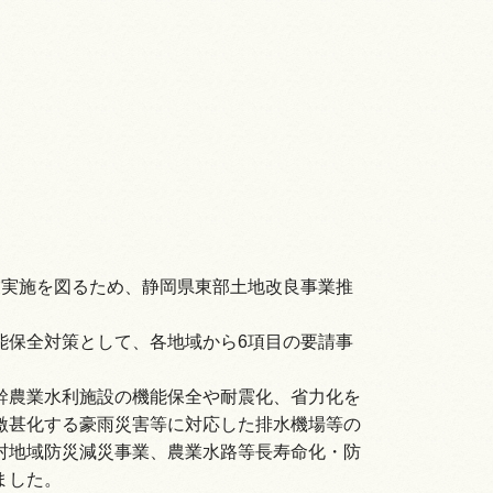
業実施を図るため、静岡県東部土地改良事業推
能保全対策として、各地域から6項目の要請事
幹農業水利施設の機能保全や耐震化、省力化を
激甚化する豪雨災害等に対応した排水機場等の
村地域防災減災事業、農業水路等長寿命化・防
ました。